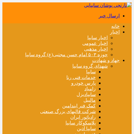
ارسال خبر
خانه
اخبار
اخبار سایپا
اخبار عمومی
اخبار مذهبی
حوزه ۵۰۳ امام حسن مجتبی(ع) گروه سایپا
جهاد و شهادت
شهدای گروه سایپا
سایپا
خدمات فنی رنا
پارس خودرو
زامیاد
سایپادیزل
مالیبل
کمک فنر ایندامین
شرکت قالبهای بزرگ صنعتی
رادیاتور ایران
پلاسکوکار سایپا
سایپا آذین