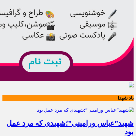
یاد شهدا
شهید”عباس ورامینی”؛شهیدی که مرد عمل
بود