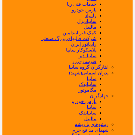
خدمات فنی رنا
پارس خودرو
زامیاد
سایپادیزل
مالیبل
کمک فنر ایندامین
شرکت قالبهای بزرگ صنعتی
رادیاتور ایران
پلاسکوکار سایپا
سایپا آذین
فنرسازی زر
ایثارگران گروه سایپا
پدران آسمانی(شهید)
سایپا
سایپایدک
مگاموتور
جهادگران
پارس خودرو
سایپا
سایپایدک
مالیبل
ریشوهای با ریشه
شهدای مدافع حرم