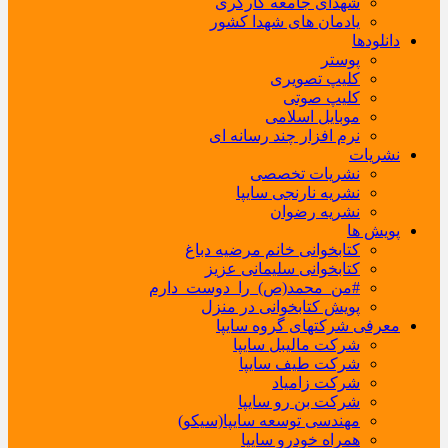
شهدای جامعه کارگری
یادمان های شهدا کشور
دانلودها
پوستر
کلیپ تصویری
کلیپ صوتی
موبایل اسلامی
نرم افزار چند رسانه ای
نشریات
نشریات تخصصی
نشریه نارنجی سایپا
نشریه رضوان
پویش ها
کتابخوانی خانم مرضیه دباغ
کتابخوانی سلیمانی عزیز
#من_محمد(ص)_را_دوست_دارم
پویش کتابخوانی در منزل
معرفی شرکتهای گروه سایپا
شرکت مالیبل سایپا
شرکت طیف سایپا
شرکت زامیاد
شرکت بن رو سایپا
مهندسی توسعه سایپا(سیکو)
همراه خودرو سایپا