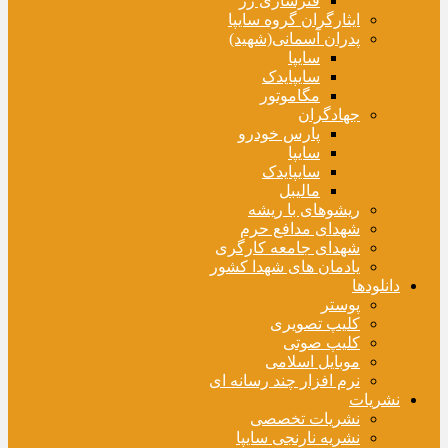
فنرسازی زر
ایثارگران گروه سایپا
پدران آسمانی(شهید)
سایپا
سایپایدک
مگاموتور
جهادگران
پارس خودرو
سایپا
سایپایدک
مالیبل
ریشوهای با ریشه
شهدای مدافع حرم
شهدای جامعه کارگری
یادمان های شهدا کشور
دانلودها
پوستر
کلیپ تصویری
کلیپ صوتی
موبایل اسلامی
نرم افزار چند رسانه ای
نشریات
نشریات تخصصی
نشریه نارنجی سایپا