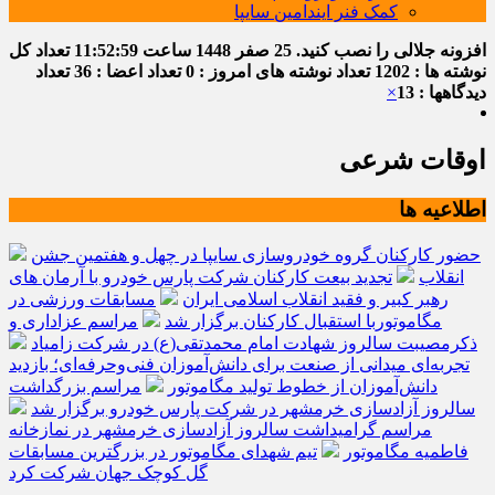
کمک فنر ایندامین سایپا
افزونه جلالی را نصب کنید.
25 صفر 1448
ساعت
11:52:59
تعداد کل
نوشته ها : 1202
تعداد نوشته های امروز : 0
تعداد اعضا : 36
تعداد
دیدگاهها : 13
×
اوقات شرعی
اطلاعیه ها
حضور کارکنان گروه خودروسازی سایپا در چهل و هفتمین جشن
انقلاب
تجدید بیعت کارکنان شرکت پارس خودرو با آرمان های
رهبر کبیر و فقید انقلاب اسلامی ایران
مسابقات ورزشی در
مگاموتوربا استقبال کارکنان برگزار شد
مراسم عزاداری و
ذکرمصیبت سالروز شهادت امام محمدتقی(ع) در شرکت زامیاد
تجربه‌ای میدانی از صنعت برای دانش‌آموزان فنی‌وحرفه‌ای؛ بازدید
دانش‌آموزان از خطوط تولید مگاموتور
مراسم بزرگداشت
سالروز آزادسازی خرمشهر در شرکت پارس خودرو برگزار شد
مراسم گرامیداشت سالروز آزادسازی خرمشهر در نمازخانه
فاطمیه مگاموتور
تیم شهدای مگاموتور در بزرگترین مسابقات
گل کوچک جهان شرکت کرد