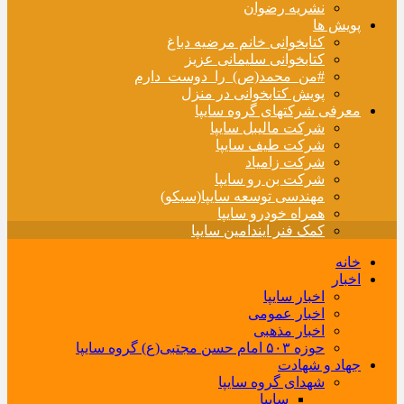
نشریه رضوان
پویش ها
کتابخوانی خانم مرضیه دباغ
کتابخوانی سلیمانی عزیز
#من_محمد(ص)_را_دوست_دارم
پویش کتابخوانی در منزل
معرفی شرکتهای گروه سایپا
شرکت مالیبل سایپا
شرکت طیف سایپا
شرکت زامیاد
شرکت بن رو سایپا
مهندسی توسعه سایپا(سیکو)
همراه خودرو سایپا
کمک فنر ایندامین سایپا
خانه
اخبار
اخبار سایپا
اخبار عمومی
اخبار مذهبی
حوزه ۵۰۳ امام حسن مجتبی(ع) گروه سایپا
جهاد و شهادت
شهدای گروه سایپا
سایپا