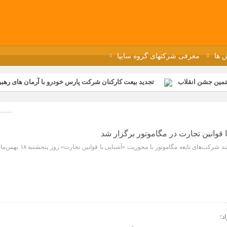
 ها
معرفی شرکتهای گروه سایپا
تمین جشن انقلاب
تجدید بیعت کارکنان شرکت پارس خودرو با آرمان های رهبر 
گزار شد
مراسم عزاداری و ذکرمصیبت سالروز شهادت امام محمدتقی(ع) در 
رفه‌ای؛ بازدید دانش‌آموزان از خطوط تولید مگاموتور
مراسم بزرگداشت سالر
ازخانه فاطمیه مگاموتور
تیم شهدای مگاموتور در بزرگترین مسابقات گل ک
 قوانین تجارت در مگاموتور برگزار شد
سمینار آموزشی ویژه مدیران ارشد شرکت‌های تابعه مگاموتور با محوریت «آشنایی با قوانین تجارت» روز پنجشنبه
د؛