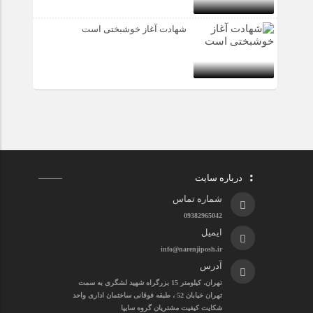
شهادت آغاز خوشبختی است
درباره سایت
شماره تماس
09382965042
ایمیل
info@narenjiposh.ir
آدرس
تهران، کیلومتر 15 بزرگراه شهید لشگری به سمت
تهران خیابان 52 ، طبقه فوقانی ساختمان اداری واحد
شکایت کیفیت مشتریان گروه سایپا