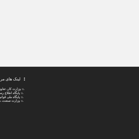
لینک های مر
.::
وزارت کار، تعاو
.::
پایگاه اطلاع ر
.::
پایگاه ملی قوا
.:: وزارت صنعت، م