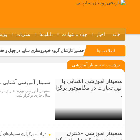
خانه
اخبار
جهاد و شهادت
دانلودها
نشریات
پویش
حضور کارکنان گروه خودروسازی سایپا در چهل و هف
اطلاعیه ها
مسابقات ورزشی در مگاموتوربا استقبال کارکنان بر
برچسب » سمینار آموزشی
تجربه‌ای میدانی از صنعت برای دانش‌آموزان فنی‌وح
مراسم گرامیداشت سالروز آزادسازی خرمشهر در نم
سمینار آموزشی آشنایی با
سال جاری برگزار شد.
1 سال قبل
در ادامه برگزاری سمینارهای آزا