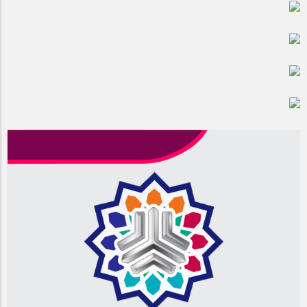
مراسم بزرگداشت سالروز آزادسازی خرمشهر در شرکت پارس خودرو
برگزار شد
مراسم گرامیداشت سالروز آزادسازی خرمشهر در نمازخانه فاطمیه
مگاموتور
تیم شهدای مگاموتور در بزرگترین مسابقات گل کوچک جهان شرکت
کرد