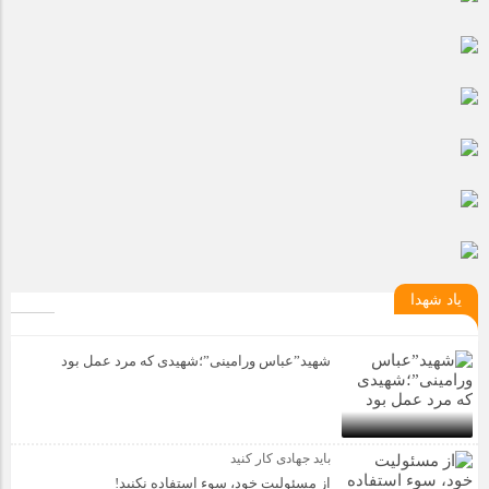
مراسم بزرگداشت سالروز آزادسازی خرمشهر در شرکت پارس خودرو
برگزار شد
مراسم گرامیداشت سالروز آزادسازی خرمشهر در نمازخانه فاطمیه
مگاموتور
تیم شهدای مگاموتور در بزرگترین مسابقات گل کوچک جهان شرکت
کرد
یاد شهدا
شهید”عباس ورامینی”؛شهیدی که مرد عمل بود
باید جهادی کار کنید
از مسئولیت خود، سوء استفاده نکنید!