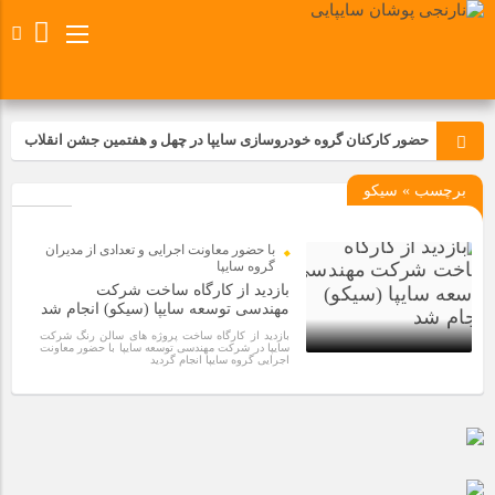
حضور کارکنان گروه خودروسازی سایپا در چهل و هفتمین جشن انقلاب
برچسب » سیکو
تجدید بیعت کارکنان شرکت پارس خودرو با آرمان های رهبر کبیر و فقید
انقلاب اسلامی ایران
با حضور معاونت اجرایی و تعدادی از مدیران
مسابقات ورزشی در مگاموتوربا استقبال کارکنان برگزار شد
گروه سایپا
بازدید از کارگاه ساخت شرکت
مهندسی توسعه سایپا (سیکو) انجام شد
مراسم عزاداری و ذکرمصیبت سالروز شهادت امام محمدتقی(ع) در
بازدید از کارگاه ساخت پروژه های سالن رنگ شرکت
شرکت زامیاد
سایپا در شرکت مهندسی توسعه سایپا با حضور معاونت
اجرایی گروه سایپا انجام گردید
1 سال قبل
تجربه‌ای میدانی از صنعت برای دانش‌آموزان فنی‌وحرفه‌ای؛ بازدید
دانش‌آموزان از خطوط تولید مگاموتور