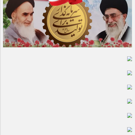
مراسم بزرگداشت سالروز آزادسازی خرمشهر در شرکت پارس خودرو
برگزار شد
مراسم گرامیداشت سالروز آزادسازی خرمشهر در نمازخانه فاطمیه
مگاموتور
تیم شهدای مگاموتور در بزرگترین مسابقات گل کوچک جهان شرکت
کرد