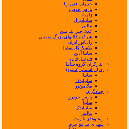
خدمات فنی رنا
پارس خودرو
زامیاد
سایپادیزل
مالیبل
کمک فنر ایندامین
شرکت قالبهای بزرگ صنعتی
رادیاتور ایران
پلاسکوکار سایپا
سایپا آذین
فنرسازی زر
ایثارگران گروه سایپا
پدران آسمانی(شهید)
سایپا
سایپایدک
مگاموتور
جهادگران
پارس خودرو
سایپا
سایپایدک
مالیبل
ریشوهای با ریشه
شهدای مدافع حرم