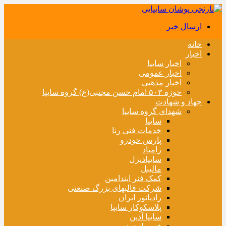
ارسال خبر
خانه
اخبار
اخبار سایپا
اخبار عمومی
اخبار مذهبی
حوزه ۵۰۳ امام حسن مجتبی(ع) گروه سایپا
جهاد و شهادت
شهدای گروه سایپا
سایپا
خدمات فنی رنا
پارس خودرو
زامیاد
سایپادیزل
مالیبل
کمک فنر ایندامین
شرکت قالبهای بزرگ صنعتی
رادیاتور ایران
پلاسکوکار سایپا
سایپا آذین