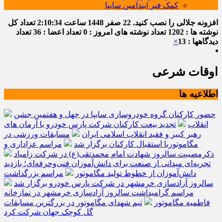
کمک فنر ایندامین سایپا
افزونه جلالی را نصب کنید.
22 صفر 1448
ساعت
2:10:34
تعداد کل
نوشته ها : 1202
تعداد نوشته های امروز : 0
تعداد اعضا : 36
تعداد
دیدگاهها : 13
×
اوقات شرعی
اطلاعیه ها
حضور کارکنان گروه خودروسازی سایپا در چهل و هفتمین جشن
انقلاب
تجدید بیعت کارکنان شرکت پارس خودرو با آرمان های
رهبر کبیر و فقید انقلاب اسلامی ایران
مسابقات ورزشی در
مگاموتوربا استقبال کارکنان برگزار شد
مراسم عزاداری و
ذکرمصیبت سالروز شهادت امام محمدتقی(ع) در شرکت زامیاد
تجربه‌ای میدانی از صنعت برای دانش‌آموزان فنی‌وحرفه‌ای؛ بازدید
دانش‌آموزان از خطوط تولید مگاموتور
مراسم بزرگداشت
سالروز آزادسازی خرمشهر در شرکت پارس خودرو برگزار شد
مراسم گرامیداشت سالروز آزادسازی خرمشهر در نمازخانه
فاطمیه مگاموتور
تیم شهدای مگاموتور در بزرگترین مسابقات
گل کوچک جهان شرکت کرد