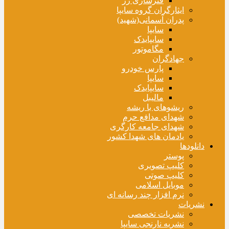
فنرسازی زر
ایثارگران گروه سایپا
پدران آسمانی(شهید)
سایپا
سایپایدک
مگاموتور
جهادگران
پارس خودرو
سایپا
سایپایدک
مالیبل
ریشوهای با ریشه
شهدای مدافع حرم
شهدای جامعه کارگری
یادمان های شهدا کشور
دانلودها
پوستر
کلیپ تصویری
کلیپ صوتی
موبایل اسلامی
نرم افزار چند رسانه ای
نشریات
نشریات تخصصی
نشریه نارنجی سایپا