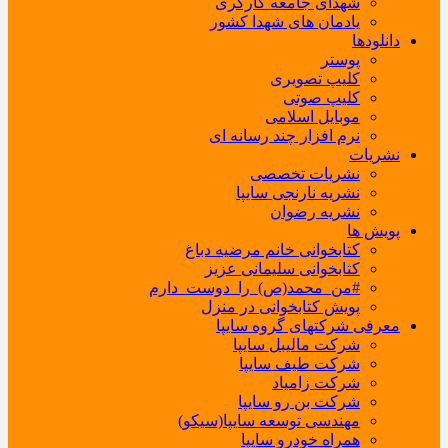
شهدای جامعه کارگری
یادمان های شهدا کشور
دانلودها
پوستر
کلیپ تصویری
کلیپ صوتی
موبایل اسلامی
نرم افزار چند رسانه ای
نشریات
نشریات تخصصی
نشریه نارنجی سایپا
نشریه رضوان
پویش ها
کتابخوانی خانم مرضیه دباغ
کتابخوانی سلیمانی عزیز
#من_محمد(ص)_را_دوست_دارم
پویش کتابخوانی در منزل
معرفی شرکتهای گروه سایپا
شرکت مالیبل سایپا
شرکت طیف سایپا
شرکت زامیاد
شرکت بن رو سایپا
مهندسی توسعه سایپا(سیکو)
همراه خودرو سایپا