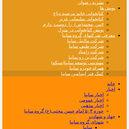
نشریه رضوان
پویش ها
کتابخوانی خانم مرضیه دباغ
کتابخوانی سلیمانی عزیز
#من_محمد(ص)_را_دوست_دارم
پویش کتابخوانی در منزل
معرفی شرکتهای گروه سایپا
شرکت مالیبل سایپا
شرکت طیف سایپا
شرکت زامیاد
شرکت بن رو سایپا
مهندسی توسعه سایپا(سیکو)
همراه خودرو سایپا
کمک فنر ایندامین سایپا
خانه
اخبار
اخبار سایپا
اخبار عمومی
اخبار مذهبی
حوزه ۵۰۳ امام حسن مجتبی(ع) گروه سایپا
جهاد و شهادت
شهدای گروه سایپا
سایپا