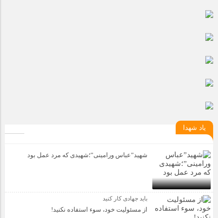
مراسم بزرگداشت سالروز آزادسازی خرمشهر در شرکت پارس خودرو
برگزار شد
مراسم گرامیداشت سالروز آزادسازی خرمشهر در نمازخانه فاطمیه
مگاموتور
تیم شهدای مگاموتور در بزرگترین مسابقات گل کوچک جهان شرکت
کرد
یاد شهدا
شهید”عباس ورامینی”؛شهیدی که مرد عمل بود
باید جهادی کار کنید
از مسئولیت خود، سوء استفاده نکنید!