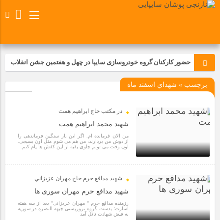
حضور کارکنان گروه خودروسازی سایپا در چهل و هفتمین جشن انقلاب
برچسب » شهداي اسفند ماه
تجدید بیعت کارکنان شرکت پارس خودرو با آرمان های رهبر کبیر و فقید
انقلاب اسلامی ایران
در مكتب حاج ابراهيم همت
مسابقات ورزشی در مگاموتوربا استقبال کارکنان برگزار شد
شهید محمد ابراهیم همت
من الان فرمانده ام. اگر این بار سنگین فرماندهی را
از دوش من بردارند، من هم می شوم مثل اون بسیجی.
مراسم عزاداری و ذکرمصیبت سالروز شهادت امام محمدتقی(ع) در
اون وقت می تونم جلوی بقیه از این کفش ها پام کنم.
شرکت زامیاد
4 سال قبل
شهيد مدافع حرم حاج مهران عزيزاني
تجربه‌ای میدانی از صنعت برای دانش‌آموزان فنی‌وحرفه‌ای؛ بازدید
شهید مدافع حرم مهران سوری ها
دانش‌آموزان از خطوط تولید مگاموتور
رزمنده مدافع حرم " مهران عزیزانی" بعد از سه هفته
اسارت؛ بدست گروه تروریستی جبهه النصره در سوریه
به فیض شهادت نائل آمد