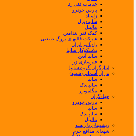
خدمات فنی رنا
پارس خودرو
زامیاد
سایپادیزل
مالیبل
کمک فنر ایندامین
شرکت قالبهای بزرگ صنعتی
رادیاتور ایران
پلاسکوکار سایپا
سایپا آذین
فنرسازی زر
ایثارگران گروه سایپا
پدران آسمانی(شهید)
سایپا
سایپایدک
مگاموتور
جهادگران
پارس خودرو
سایپا
سایپایدک
مالیبل
ریشوهای با ریشه
شهدای مدافع حرم