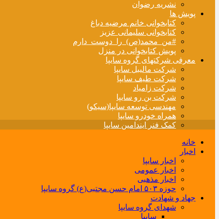
نشریه رضوان
پویش ها
کتابخوانی خانم مرضیه دباغ
کتابخوانی سلیمانی عزیز
#من_محمد(ص)_را_دوست_دارم
پویش کتابخوانی در منزل
معرفی شرکتهای گروه سایپا
شرکت مالیبل سایپا
شرکت طیف سایپا
شرکت زامیاد
شرکت بن رو سایپا
مهندسی توسعه سایپا(سیکو)
همراه خودرو سایپا
کمک فنر ایندامین سایپا
خانه
اخبار
اخبار سایپا
اخبار عمومی
اخبار مذهبی
حوزه ۵۰۳ امام حسن مجتبی(ع) گروه سایپا
جهاد و شهادت
شهدای گروه سایپا
سایپا