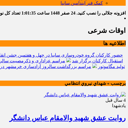
کمک فنر ایندامین سایپا
افزونه جلالی را نصب کنید.
24 صفر 1448
ساعت
1:01:36
تعداد کل نوشته
اوقات شرعی
اطلاعیه ها
حضور کارکنان گروه خودروسازی سایپا در چهل و هفتمین جشن انقل
استقبال کارکنان برگزار شد
مراسم عزاداری و ذکرمصیبت سالرو
تولید مگاموتور
مراسم بزرگداشت سالروز آزادسازی خرمشهر در 
برچسب » شهداي نيروي انتظامي
4 سال قبل
یادشهدا
روایت عشق شهید والامقام عباس دانشگر