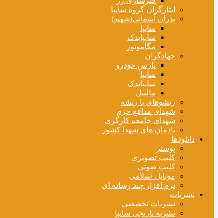
فنرسازی زر
ایثارگران گروه سایپا
پدران آسمانی(شهید)
سایپا
سایپایدک
مگاموتور
جهادگران
پارس خودرو
سایپا
سایپایدک
مالیبل
ریشوهای با ریشه
شهدای مدافع حرم
شهدای جامعه کارگری
یادمان های شهدا کشور
دانلودها
پوستر
کلیپ تصویری
کلیپ صوتی
موبایل اسلامی
نرم افزار چند رسانه ای
نشریات
نشریات تخصصی
نشریه نارنجی سایپا