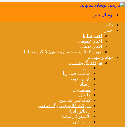
ارسال خبر
خانه
اخبار
اخبار سایپا
اخبار عمومی
اخبار مذهبی
حوزه ۵۰۳ امام حسن مجتبی(ع) گروه سایپا
جهاد و شهادت
شهدای گروه سایپا
سایپا
خدمات فنی رنا
پارس خودرو
زامیاد
سایپادیزل
مالیبل
کمک فنر ایندامین
شرکت قالبهای بزرگ صنعتی
رادیاتور ایران
پلاسکوکار سایپا
سایپا آذین