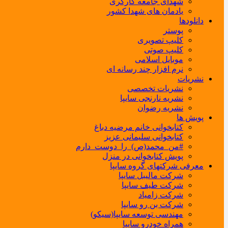
شهدای جامعه کارگری
یادمان های شهدا کشور
دانلودها
پوستر
کلیپ تصویری
کلیپ صوتی
موبایل اسلامی
نرم افزار چند رسانه ای
نشریات
نشریات تخصصی
نشریه نارنجی سایپا
نشریه رضوان
پویش ها
کتابخوانی خانم مرضیه دباغ
کتابخوانی سلیمانی عزیز
#من_محمد(ص)_را_دوست_دارم
پویش کتابخوانی در منزل
معرفی شرکتهای گروه سایپا
شرکت مالیبل سایپا
شرکت طیف سایپا
شرکت زامیاد
شرکت بن رو سایپا
مهندسی توسعه سایپا(سیکو)
همراه خودرو سایپا