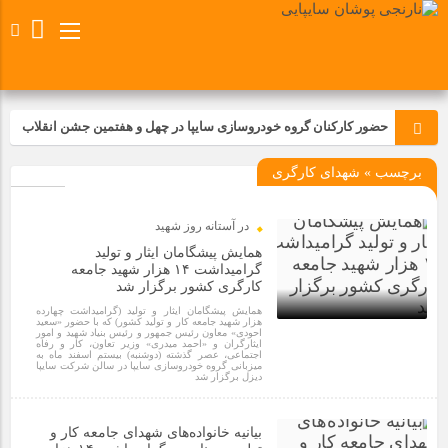
حضور کارکنان گروه خودروسازی سایپا در چهل و هفتمین جشن انقلاب
برچسب » شهدای کارگری
تجدید بیعت کارکنان شرکت پارس خودرو با آرمان های رهبر کبیر و فقید
انقلاب اسلامی ایران
در آستانه روز شهید
مسابقات ورزشی در مگاموتوربا استقبال کارکنان برگزار شد
همایش پیشگامان ایثار و تولید
گرامیداشت ۱۴ هزار شهید جامعه
کارگری کشور برگزار شد
مراسم عزاداری و ذکرمصیبت سالروز شهادت امام محمدتقی(ع) در
همایش پیشگامان ایثار و تولید (گرامیداشت چهارده
شرکت زامیاد
هزار شهید جامعه کار و تولید کشور) که با حضور «سعید
احودی» معاون رئیس جمهور و رئیس بنیاد شهید و امور
ایثارگران و «احمد میدری» وزیر تعاون، کار و رفاه
1 سال قبل
اجتماعی، عصر گذشته (دوشنبه) بیستم اسفند ماه به
میزبانی گروه خودروسازی سایپا در سالن شرکت سایپا
تجربه‌ای میدانی از صنعت برای دانش‌آموزان فنی‌وحرفه‌ای؛ بازدید
دیزل برگزار شد
دانش‌آموزان از خطوط تولید مگاموتور
بیانیه خانواده‌های شهدای جامعه کار و