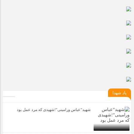
یاد شهدا
شهید”عباس ورامینی”؛شهیدی که مرد عمل بود