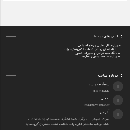
لینک های مرتبط
.::
وزارت کار، تعاون و رفاه اجتماعی
.::
پایگاه اطلاع رسانی خدمات الکترونیکی دولت
.::
پایگاه ملی قوانین و مقررات کشور
.:: وزارت صنعت، معدن و تجارت
درباره سایت
شماره تماس
09382965042
ایمیل
info@narenjiposh.ir
آدرس
تهران، کیلومتر 15 بزرگراه شهید لشگری به سمت تهران خیابان 52 ،
طبقه فوقانی ساختمان اداری واحد شکایت کیفیت مشتریان گروه سایپا