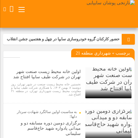
حضور کارکنان گروه خودروسازی سایپا در چهل و هفتمین جشن انقلاب
برچسب » شهرداري منطقه 21
تجدید بیعت کارکنان شرکت پارس خودرو با آرمان های رهبر کبیر و فقید
انقلاب اسلامی ایران
اولین خانه محیط زیست صنعت شهر
مسابقات ورزشی در مگاموتوربا استقبال کارکنان برگزار شد
تهران در شرکت طیف سایپا افتتاح شد
نخستین خانه محیط زیست صنعت در شهر تهران، روز
دوشنبه ۸ بهمن ۱۴۰۳، با همکاری شرکت طیف سایپا و
مراسم عزاداری و ذکرمصیبت سالروز شهادت امام محمدتقی(ع) در
معاونت محیط زیست شهرداری تهران، در منطقه ۲۱
افتتاح شد.
شرکت زامیاد
1 سال قبل
به مناسبت اولين سالگرد شهادت سردار
تجربه‌ای میدانی از صنعت برای دانش‌آموزان فنی‌وحرفه‌ای؛ بازدید
دلها؛
دانش‌آموزان از خطوط تولید مگاموتور
برگزاری دومین‌ دوره مسابقه دو و
میدانی یادواره شهید حاج‌قاسم
سلیمانی