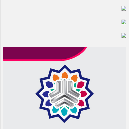
مراسم بزرگداشت سالروز آزادسازی خرمشهر در شرکت پارس خودرو
برگزار شد
مراسم گرامیداشت سالروز آزادسازی خرمشهر در نمازخانه فاطمیه
مگاموتور
تیم شهدای مگاموتور در بزرگترین مسابقات گل کوچک جهان شرکت
کرد