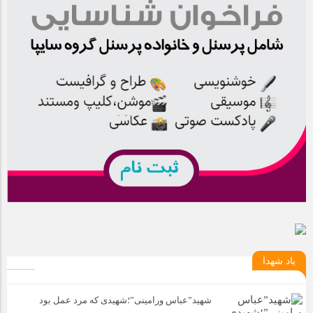
یاد شهدا
شهید”عباس ورامینی”؛شهیدی که مرد عمل بود