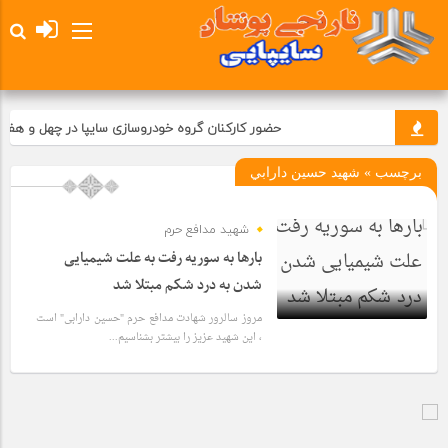
حضور کارکنان گروه خودروسازی سایپا در چهل و هفتم
برچسب » شهيد حسين دارابي
شهيد مدافع حرم
بارها به سوریه رفت به علت شیمیایی
شدن به درد شکم مبتلا شد
مروز سالرور شهادت مدافع حرم "حسین دارابی" است
، این شهید عزیز را بیشتر بشناسیم...
5 سال قبل