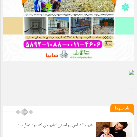
یاد شهدا
شهید”عباس ورامینی”؛شهیدی که مرد عمل بود