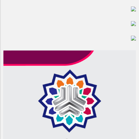
مراسم بزرگداشت سالروز آزادسازی خرمشهر در شرکت پارس خودرو
برگزار شد
مراسم گرامیداشت سالروز آزادسازی خرمشهر در نمازخانه فاطمیه
مگاموتور
تیم شهدای مگاموتور در بزرگترین مسابقات گل کوچک جهان شرکت
کرد