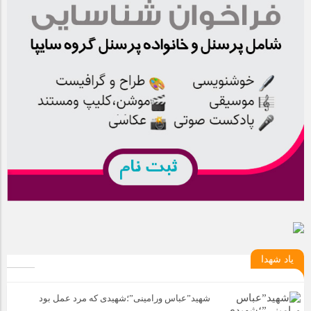
یاد شهدا
شهید”عباس ورامینی”؛شهیدی که مرد عمل بود