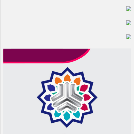
مراسم بزرگداشت سالروز آزادسازی خرمشهر در شرکت پارس خودرو
برگزار شد
مراسم گرامیداشت سالروز آزادسازی خرمشهر در نمازخانه فاطمیه
مگاموتور
تیم شهدای مگاموتور در بزرگترین مسابقات گل کوچک جهان شرکت
کرد