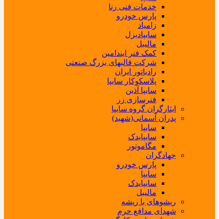
خدمات فنی رنا
پارس خودرو
زامیاد
سایپادیزل
مالیبل
کمک فنر ایندامین
شرکت قالبهای بزرگ صنعتی
رادیاتور ایران
پلاسکوکار سایپا
سایپا آذین
فنرسازی زر
ایثارگران گروه سایپا
پدران آسمانی(شهید)
سایپا
سایپایدک
مگاموتور
جهادگران
پارس خودرو
سایپا
سایپایدک
مالیبل
ریشوهای با ریشه
شهدای مدافع حرم