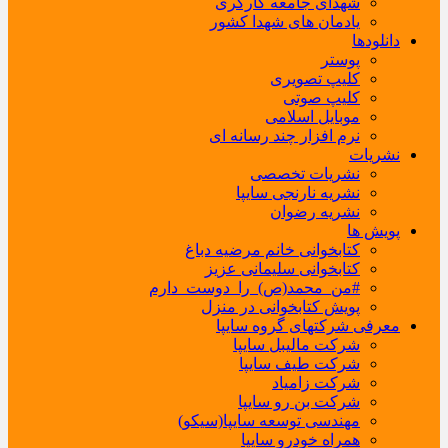
شهدای جامعه کارگری
یادمان های شهدا کشور
دانلودها
پوستر
کلیپ تصویری
کلیپ صوتی
موبایل اسلامی
نرم افزار چند رسانه ای
نشریات
نشریات تخصصی
نشریه نارنجی سایپا
نشریه رضوان
پویش ها
کتابخوانی خانم مرضیه دباغ
کتابخوانی سلیمانی عزیز
#من_محمد(ص)_را_دوست_دارم
پویش کتابخوانی در منزل
معرفی شرکتهای گروه سایپا
شرکت مالیبل سایپا
شرکت طیف سایپا
شرکت زامیاد
شرکت بن رو سایپا
مهندسی توسعه سایپا(سیکو)
همراه خودرو سایپا