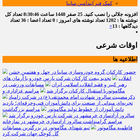
کمک فنر ایندامین سایپا
افزونه جلالی را نصب کنید.
25 صفر 1448
ساعت
8:30:47
تعداد کل
نوشته ها : 1202
تعداد نوشته های امروز : 0
تعداد اعضا : 36
تعداد
دیدگاهها : 13
×
اوقات شرعی
اطلاعیه ها
حضور کارکنان گروه خودروسازی سایپا در چهل و هفتمین جشن
انقلاب
تجدید بیعت کارکنان شرکت پارس خودرو با آرمان های
رهبر کبیر و فقید انقلاب اسلامی ایران
مسابقات ورزشی در
مگاموتوربا استقبال کارکنان برگزار شد
مراسم عزاداری و
ذکرمصیبت سالروز شهادت امام محمدتقی(ع) در شرکت زامیاد
تجربه‌ای میدانی از صنعت برای دانش‌آموزان فنی‌وحرفه‌ای؛ بازدید
دانش‌آموزان از خطوط تولید مگاموتور
مراسم بزرگداشت
سالروز آزادسازی خرمشهر در شرکت پارس خودرو برگزار شد
مراسم گرامیداشت سالروز آزادسازی خرمشهر در نمازخانه
فاطمیه مگاموتور
تیم شهدای مگاموتور در بزرگترین مسابقات
گل کوچک جهان شرکت کرد