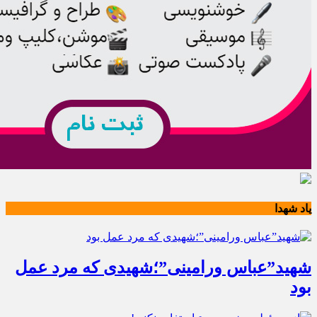
یاد شهدا
شهید”عباس ورامینی”؛شهیدی که مرد عمل
بود