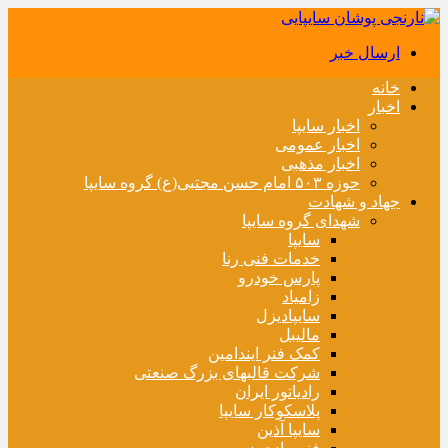
ارسال خبر
خانه
اخبار
اخبار سایپا
اخبار عمومی
اخبار مذهبی
حوزه ۵۰۳ امام حسن مجتبی(ع) گروه سایپا
جهاد و شهادت
شهدای گروه سایپا
سایپا
خدمات فنی رنا
پارس خودرو
زامیاد
سایپادیزل
مالیبل
کمک فنر ایندامین
شرکت قالبهای بزرگ صنعتی
رادیاتور ایران
پلاسکوکار سایپا
سایپا آذین