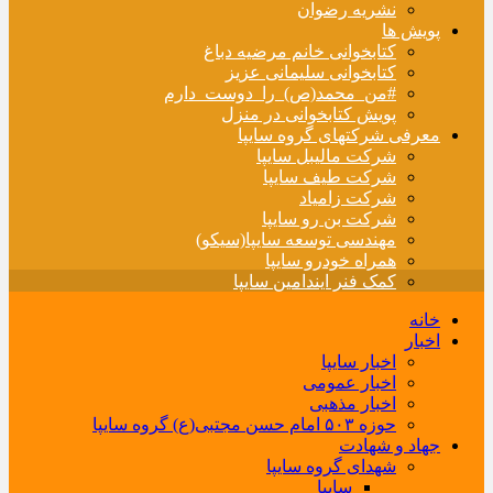
نشریه رضوان
پویش ها
کتابخوانی خانم مرضیه دباغ
کتابخوانی سلیمانی عزیز
#من_محمد(ص)_را_دوست_دارم
پویش کتابخوانی در منزل
معرفی شرکتهای گروه سایپا
شرکت مالیبل سایپا
شرکت طیف سایپا
شرکت زامیاد
شرکت بن رو سایپا
مهندسی توسعه سایپا(سیکو)
همراه خودرو سایپا
کمک فنر ایندامین سایپا
خانه
اخبار
اخبار سایپا
اخبار عمومی
اخبار مذهبی
حوزه ۵۰۳ امام حسن مجتبی(ع) گروه سایپا
جهاد و شهادت
شهدای گروه سایپا
سایپا