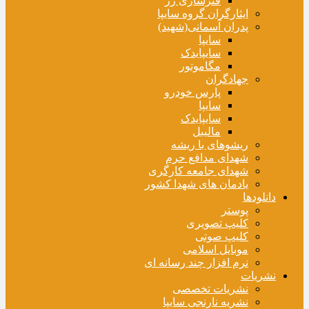
فنرسازی زر
ایثارگران گروه سایپا
پدران آسمانی(شهید)
سایپا
سایپایدک
مگاموتور
جهادگران
پارس خودرو
سایپا
سایپایدک
مالیبل
ریشوهای با ریشه
شهدای مدافع حرم
شهدای جامعه کارگری
یادمان های شهدا کشور
دانلودها
پوستر
کلیپ تصویری
کلیپ صوتی
موبایل اسلامی
نرم افزار چند رسانه ای
نشریات
نشریات تخصصی
نشریه نارنجی سایپا