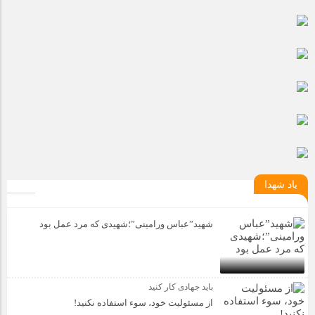
مراسم بزرگداشت سالروز آزادسازی خرمشهر در شرکت پارس خودرو
برگزار شد
مراسم گرامیداشت سالروز آزادسازی خرمشهر در نمازخانه فاطمیه
مگاموتور
تیم شهدای مگاموتور در بزرگترین مسابقات گل کوچک جهان شرکت
کرد
یاد شهدا
شهید”عباس ورامینی”؛شهیدی که مرد عمل بود
باید جهادی کار کنید
از مسئولیت خود، سوء استفاده نکنید!