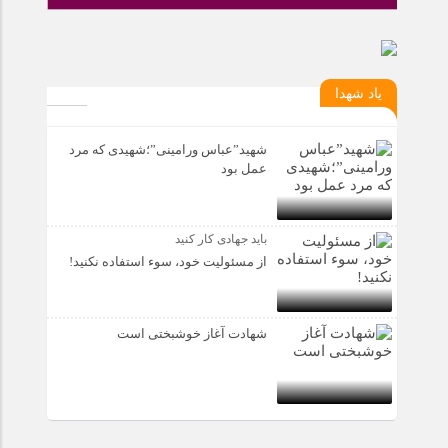
یاد شهدا
شهید”عباس ورامینی”؛شهیدی که مرد
عمل بود
باید جهادی کار کنید
از مسئولیت خود، سوء استفاده نکنید!
شهادت آغاز خوشبختی است