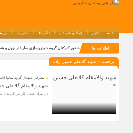
خانه
اخبار
جهاد و شهادت
دانلودها
نشریات
پویش
حضور کارکنان گروه خودروسازی سایپا در چهل و هف
اطلاعیه ها
مسابقات ورزشی در مگاموتوربا استقبال کارکنان بر
برچسب » شهيد گلابعلي حسين زاده
تجربه‌ای میدانی از صنعت برای دانش‌آموزان فنی‌وح
مراسم گرامیداشت سالروز آزادسازی خرمشهر در نم
معرفي شهداي گروه سايپا (شرك
شهید والامقام گلابعلی ح
در تهران همه ، كار مي كردند تا ب
7 سال قبل