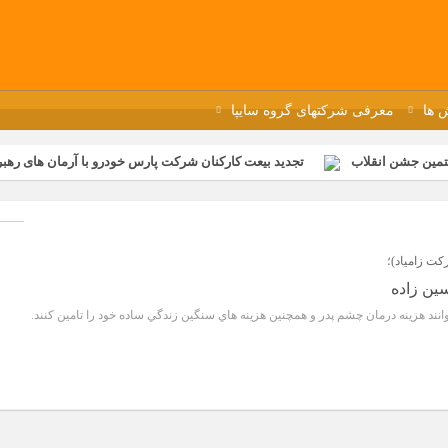
 ها
معرفی شرکتهای گروه سایپا
تمین جشن انقلاب
تجدید بیعت کارکنان شرکت پارس خودرو با آرمان های رهبر 
گزار شد
مراسم عزاداری و ذکرمصیبت سالروز شهادت امام محمدتقی(ع) در 
رفه‌ای؛ بازدید دانش‌آموزان از خطوط تولید مگاموتور
مراسم بزرگداشت سالر
ازخانه فاطمیه مگاموتور
تیم شهدای مگاموتور در بزرگترین مسابقات گل ک
ت زامياد)؛
سین زاده
توانند هزينه درمان چشم پدر و همچنين هزينه هاي سنگين زندگي ساده خود را تامين كنند.