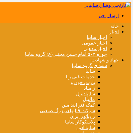
ارسال خبر
خانه
اخبار
اخبار سایپا
اخبار عمومی
اخبار مذهبی
حوزه ۵۰۳ امام حسن مجتبی(ع) گروه سایپا
جهاد و شهادت
شهدای گروه سایپا
سایپا
خدمات فنی رنا
پارس خودرو
زامیاد
سایپادیزل
مالیبل
کمک فنر ایندامین
شرکت قالبهای بزرگ صنعتی
رادیاتور ایران
پلاسکوکار سایپا
سایپا آذین