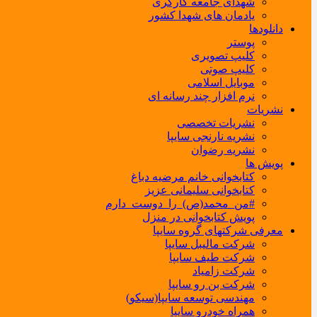
شهدای جامعه کارگری
یادمان های شهدا کشور
دانلودها
پوستر
کلیپ تصویری
کلیپ صوتی
موبایل اسلامی
نرم افزار چند رسانه ای
نشریات
نشریات تخصصی
نشریه نارنجی سایپا
نشریه رضوان
پویش ها
کتابخوانی خانم مرضیه دباغ
کتابخوانی سلیمانی عزیز
#من_محمد(ص)_را_دوست_دارم
پویش کتابخوانی در منزل
معرفی شرکتهای گروه سایپا
شرکت مالیبل سایپا
شرکت طیف سایپا
شرکت زامیاد
شرکت بن رو سایپا
مهندسی توسعه سایپا(سیکو)
همراه خودرو سایپا