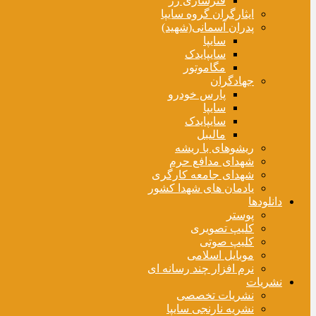
فنرسازی زر
ایثارگران گروه سایپا
پدران آسمانی(شهید)
سایپا
سایپایدک
مگاموتور
جهادگران
پارس خودرو
سایپا
سایپایدک
مالیبل
ریشوهای با ریشه
شهدای مدافع حرم
شهدای جامعه کارگری
یادمان های شهدا کشور
دانلودها
پوستر
کلیپ تصویری
کلیپ صوتی
موبایل اسلامی
نرم افزار چند رسانه ای
نشریات
نشریات تخصصی
نشریه نارنجی سایپا