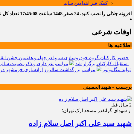
کمک فنر ایندامین سایپا
افزونه جلالی را نصب کنید.
24 صفر 1448
ساعت
17:45:08
تعداد کل نوشت
اوقات شرعی
اطلاعیه ها
حضور کارکنان گروه خودروسازی سایپا در چهل و هفتمین جشن انقل
استقبال کارکنان برگزار شد
مراسم عزاداری و ذکرمصیبت سالرو
تولید مگاموتور
مراسم بزرگداشت سالروز آزادسازی خرمشهر در 
برچسب » شهید الحسینی
2 سال قبل
از شهدای گرانقدر مسجد ارک تهران؛
شهید سید علی اکبر اصل سلام زاده