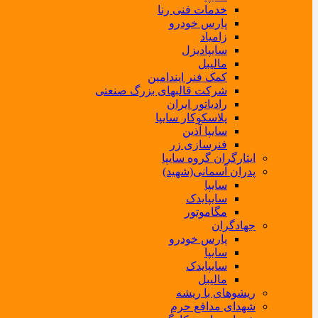
خدمات فنی رنا
پارس خودرو
زامیاد
سایپادیزل
مالیبل
کمک فنر ایندامین
شرکت قالبهای بزرگ صنعتی
رادیاتور ایران
پلاسکوکار سایپا
سایپا آذین
فنرسازی زر
ایثارگران گروه سایپا
پدران آسمانی(شهید)
سایپا
سایپایدک
مگاموتور
جهادگران
پارس خودرو
سایپا
سایپایدک
مالیبل
ریشوهای با ریشه
شهدای مدافع حرم