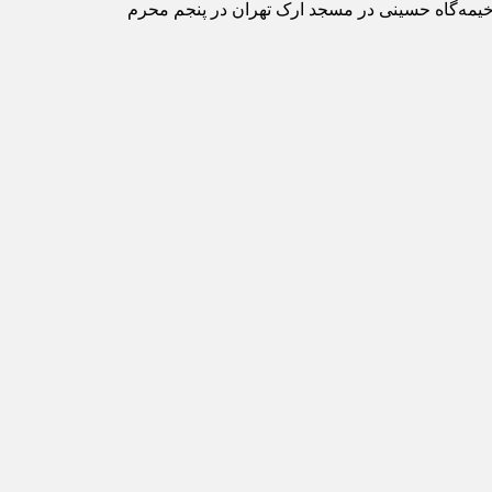
 تاریخ شهادت: ۲۳ بهمن (شب پنجم محرم) سال ۱۳۸۳ در فاجعه آتش سوزی خیمه‌گاه حسینی در مسجد ارک تهران در پنجم محرم