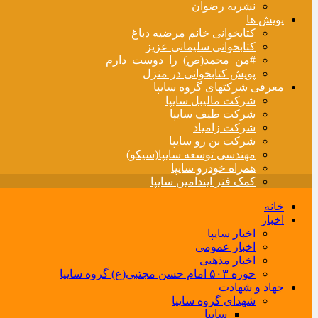
نشریه رضوان
پویش ها
کتابخوانی خانم مرضیه دباغ
کتابخوانی سلیمانی عزیز
#من_محمد(ص)_را_دوست_دارم
پویش کتابخوانی در منزل
معرفی شرکتهای گروه سایپا
شرکت مالیبل سایپا
شرکت طیف سایپا
شرکت زامیاد
شرکت بن رو سایپا
مهندسی توسعه سایپا(سیکو)
همراه خودرو سایپا
کمک فنر ایندامین سایپا
خانه
اخبار
اخبار سایپا
اخبار عمومی
اخبار مذهبی
حوزه ۵۰۳ امام حسن مجتبی(ع) گروه سایپا
جهاد و شهادت
شهدای گروه سایپا
سایپا