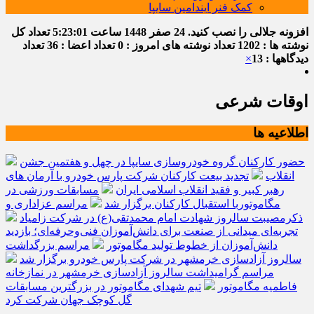
کمک فنر ایندامین سایپا
افزونه جلالی را نصب کنید.
24 صفر 1448
ساعت
5:23:01
تعداد کل
نوشته ها : 1202
تعداد نوشته های امروز : 0
تعداد اعضا : 36
تعداد
دیدگاهها : 13
×
اوقات شرعی
اطلاعیه ها
حضور کارکنان گروه خودروسازی سایپا در چهل و هفتمین جشن
انقلاب
تجدید بیعت کارکنان شرکت پارس خودرو با آرمان های
رهبر کبیر و فقید انقلاب اسلامی ایران
مسابقات ورزشی در
مگاموتوربا استقبال کارکنان برگزار شد
مراسم عزاداری و
ذکرمصیبت سالروز شهادت امام محمدتقی(ع) در شرکت زامیاد
تجربه‌ای میدانی از صنعت برای دانش‌آموزان فنی‌وحرفه‌ای؛ بازدید
دانش‌آموزان از خطوط تولید مگاموتور
مراسم بزرگداشت
سالروز آزادسازی خرمشهر در شرکت پارس خودرو برگزار شد
مراسم گرامیداشت سالروز آزادسازی خرمشهر در نمازخانه
فاطمیه مگاموتور
تیم شهدای مگاموتور در بزرگترین مسابقات
گل کوچک جهان شرکت کرد