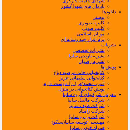
شهدای جامعه کارگری
یادمان های شهدا کشور
دانلودها
پوستر
کلیپ تصویری
کلیپ صوتی
موبایل اسلامی
نرم افزار چند رسانه ای
نشریات
نشریات تخصصی
نشریه نارنجی سایپا
نشریه رضوان
پویش ها
کتابخوانی خانم مرضیه دباغ
کتابخوانی سلیمانی عزیز
#من_محمد(ص)_را_دوست_دارم
پویش کتابخوانی در منزل
معرفی شرکتهای گروه سایپا
شرکت مالیبل سایپا
شرکت طیف سایپا
شرکت زامیاد
شرکت بن رو سایپا
مهندسی توسعه سایپا(سیکو)
همراه خودرو سایپا