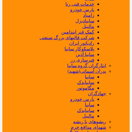
خدمات فنی رنا
پارس خودرو
زامیاد
سایپادیزل
مالیبل
کمک فنر ایندامین
شرکت قالبهای بزرگ صنعتی
رادیاتور ایران
پلاسکوکار سایپا
سایپا آذین
فنرسازی زر
ایثارگران گروه سایپا
پدران آسمانی(شهید)
سایپا
سایپایدک
مگاموتور
جهادگران
پارس خودرو
سایپا
سایپایدک
مالیبل
ریشوهای با ریشه
شهدای مدافع حرم