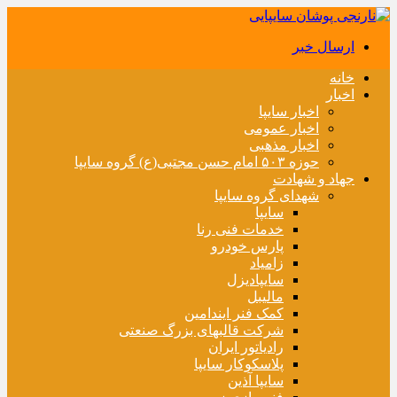
ارسال خبر
خانه
اخبار
اخبار سایپا
اخبار عمومی
اخبار مذهبی
حوزه ۵۰۳ امام حسن مجتبی(ع) گروه سایپا
جهاد و شهادت
شهدای گروه سایپا
سایپا
خدمات فنی رنا
پارس خودرو
زامیاد
سایپادیزل
مالیبل
کمک فنر ایندامین
شرکت قالبهای بزرگ صنعتی
رادیاتور ایران
پلاسکوکار سایپا
سایپا آذین