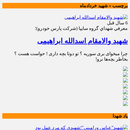
برچسب » شهید خردادماه
6 سال قبل
معرفي شهداي گروه سايپا (شركت پارس خودرو)؛
شهید والامقام اسدالله ابراهیمی
چرا میخوای بری سوریه ؟ تو دوتا بچه داری ! حواست هست ؟
بخاطر بچه‌ها نرو!
یاد شهدا