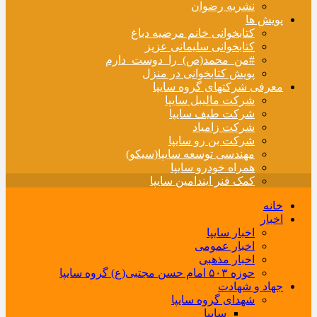
نشریه رضوان
پویش ها
کتابخوانی خانم مرضیه دباغ
کتابخوانی سلیمانی عزیز
#من_محمد(ص)_را_دوست_دارم
پویش کتابخوانی در منزل
معرفی شرکتهای گروه سایپا
شرکت مالیبل سایپا
شرکت طیف سایپا
شرکت زامیاد
شرکت بن رو سایپا
مهندسی توسعه سایپا(سیکو)
همراه خودرو سایپا
کمک فنر ایندامین سایپا
خانه
اخبار
اخبار سایپا
اخبار عمومی
اخبار مذهبی
حوزه ۵۰۳ امام حسن مجتبی(ع) گروه سایپا
جهاد و شهادت
شهدای گروه سایپا
سایپا