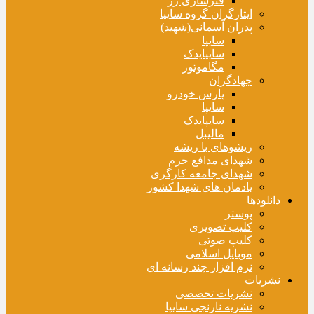
فنرسازی زر
ایثارگران گروه سایپا
پدران آسمانی(شهید)
سایپا
سایپایدک
مگاموتور
جهادگران
پارس خودرو
سایپا
سایپایدک
مالیبل
ریشوهای با ریشه
شهدای مدافع حرم
شهدای جامعه کارگری
یادمان های شهدا کشور
دانلودها
پوستر
کلیپ تصویری
کلیپ صوتی
موبایل اسلامی
نرم افزار چند رسانه ای
نشریات
نشریات تخصصی
نشریه نارنجی سایپا