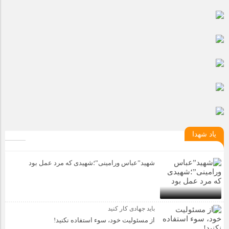
مراسم بزرگداشت سالروز آزادسازی خرمشهر در شرکت پارس خودرو
برگزار شد
مراسم گرامیداشت سالروز آزادسازی خرمشهر در نمازخانه فاطمیه
مگاموتور
تیم شهدای مگاموتور در بزرگترین مسابقات گل کوچک جهان شرکت
کرد
یاد شهدا
شهید”عباس ورامینی”؛شهیدی که مرد عمل بود
باید جهادی کار کنید
از مسئولیت خود، سوء استفاده نکنید!