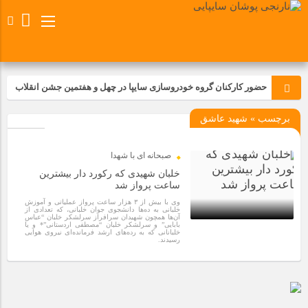
حضور کارکنان گروه خودروسازی سایپا در چهل و هفتمین جشن انقلاب
برچسب » شهید عاشق
تجدید بیعت کارکنان شرکت پارس خودرو با آرمان های رهبر کبیر و فقید
انقلاب اسلامی ایران
صبحانه ای با شهدا
مسابقات ورزشی در مگاموتوربا استقبال کارکنان برگزار شد
خلبان شهیدی که رکورد دار بیشترین
ساعت پرواز شد
وی با بیش از ۳ هزار ساعت پرواز عملیاتی و آموزش
مراسم عزاداری و ذکرمصیبت سالروز شهادت امام محمدتقی(ع) در
خلبانی به ده‌ها دانشجوی جوان خلبانی، که تعدادی از
شرکت زامیاد
آن‌ها همچون شهیدان سرافراز سرلشکر خلبان “عباس
بابایی” و سرلشکر خلبان “مصطفی اردستانی”* و یا
خلبانانی که به رده‌های ارشد فرمانده‌ای نیروی هوایی
رسیدند.
4 سال قبل
تجربه‌ای میدانی از صنعت برای دانش‌آموزان فنی‌وحرفه‌ای؛ بازدید
دانش‌آموزان از خطوط تولید مگاموتور