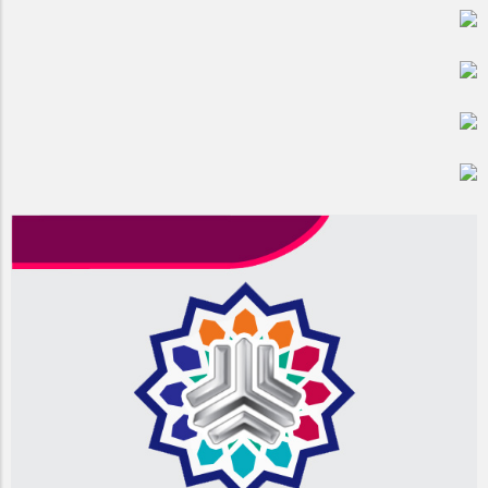
مراسم بزرگداشت سالروز آزادسازی خرمشهر در شرکت پارس خودرو
برگزار شد
مراسم گرامیداشت سالروز آزادسازی خرمشهر در نمازخانه فاطمیه
مگاموتور
تیم شهدای مگاموتور در بزرگترین مسابقات گل کوچک جهان شرکت
کرد