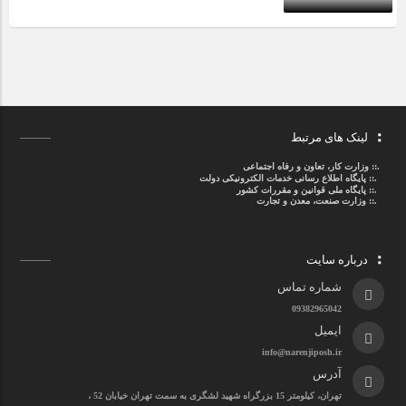
لینک های مرتبط
.::
وزارت کار، تعاون و رفاه اجتماعی
.::
پایگاه اطلاع رسانی خدمات الکترونیکی دولت
.::
پایگاه ملی قوانین و مقررات کشور
.:: وزارت صنعت، معدن و تجارت
درباره سایت
شماره تماس
09382965042
ایمیل
info@narenjiposh.ir
آدرس
تهران، کیلومتر 15 بزرگراه شهید لشگری به سمت تهران خیابان 52 ،