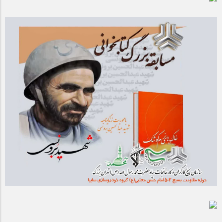
مراسم بزرگداشت سالروز آزادسازی خرمشهر در شرکت پارس خودرو
برگزار شد
مراسم گرامیداشت سالروز آزادسازی خرمشهر در نمازخانه فاطمیه
مگاموتور
تیم شهدای مگاموتور در بزرگترین مسابقات گل کوچک جهان شرکت
کرد