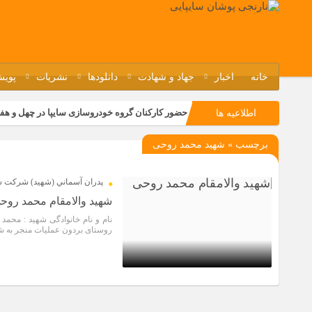
خانه
اخبار
جهاد و شهادت
دانلودها
نشریات
پویش
حضور کارکنان گروه خودروسازی سایپا در چهل و هف
اطلاعیه ها
مسابقات ورزشی در مگاموتوربا استقبال کارکنان بر
برچسب » شهید محمد روحی
تجربه‌ای میدانی از صنعت برای دانش‌آموزان فنی‌وح
مراسم گرامیداشت سالروز آزادسازی خرمشهر در نم
پدران آسماني (شهيد) شركت سا
شهید والامقام محمد روح
روستای بردون عملیات منجر به ش
5 سال قبل