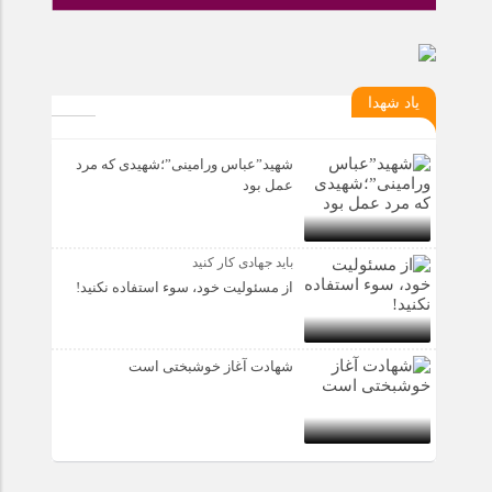
یاد شهدا
شهید”عباس ورامینی”؛شهیدی که مرد
عمل بود
باید جهادی کار کنید
از مسئولیت خود، سوء استفاده نکنید!
شهادت آغاز خوشبختی است