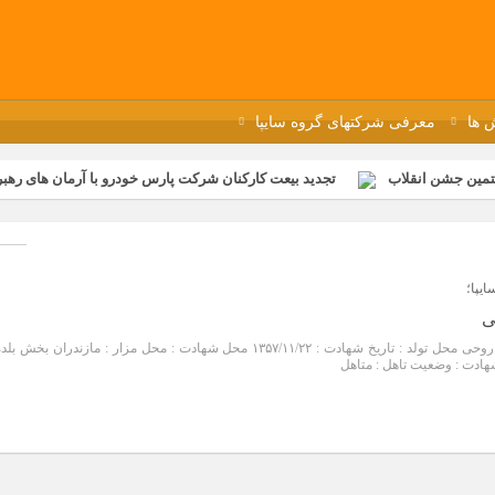
 ها
معرفی شرکتهای گروه سایپا
تمین جشن انقلاب
تجدید بیعت کارکنان شرکت پارس خودرو با آرمان های رهبر 
گزار شد
مراسم عزاداری و ذکرمصیبت سالروز شهادت امام محمدتقی(ع) در 
رفه‌ای؛ بازدید دانش‌آموزان از خطوط تولید مگاموتور
مراسم بزرگداشت سالر
ازخانه فاطمیه مگاموتور
تیم شهدای مگاموتور در بزرگترین مسابقات گل ک
يپا؛
ی
نام و نام خانوادگی شهید : محمد روحی محل تولد : تاریخ شهادت : ۱۳۵۷/۱۱/۲۲ محل شهادت : محل مزار : مازندران بخش بل
هادت : وضعیت تاهل : متاهل