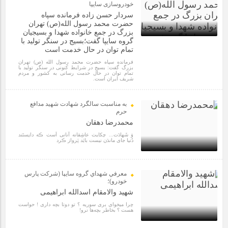
مراسم بزرگداشت سالروز آزادسازی خرمشهر در شرکت پارس خودرو
خودروسازی سایپا
برگزار شد
سردار حسن زاده فرمانده سپاه
حضرت محمد رسول الله(ص) تهران
بزرگ در جمع خانواده شهدا و بسیجیان
گروه سایپا گفت؛بسیج در سنگر تولید با
مراسم گرامیداشت سالروز آزادسازی خرمشهر در نمازخانه فاطمیه
تمام توان در حال خدمت است
مگاموتور
1 سال قبل
فرمانده سپاه حضرت محمد رسول الله (ص) تهران
بزرگ گفت: بسیج در شرایط کنونی در سنگر تولید با
تمام توان در حال خدمت رسانی به کشور و مردم
شریف ایران است.
تیم شهدای مگاموتور در بزرگترین مسابقات گل کوچک جهان شرکت
کرد
به مناسبت سالگرد شهادت شهید مدافع
حرم
محمدرضا دهقان
وَ شَهادَت... حِکایٺ عاشِقانه آنانی اَسٺ ڪه دانِستَند
دُنیا جای ماندَن نیست بایَد پَرواز ڪرد
4 سال قبل
معرفي شهداي گروه سايپا (شركت پارس
خودرو)؛
شهید والامقام اسدالله ابراهیمی
چرا میخوای بری سوریه ؟ تو دوتا بچه داری ! حواست
هست ؟ بخاطر بچه‌ها نرو!