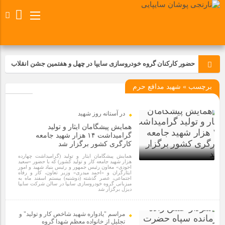
حضور کارکنان گروه خودروسازی سایپا در چهل و هفتمین جشن انقلاب
برچسب » شهید مدافع حرم
تجدید بیعت کارکنان شرکت پارس خودرو با آرمان های رهبر کبیر و فقید
انقلاب اسلامی ایران
در آستانه روز شهید
مسابقات ورزشی در مگاموتوربا استقبال کارکنان برگزار شد
همایش پیشگامان ایثار و تولید
گرامیداشت ۱۴ هزار شهید جامعه
کارگری کشور برگزار شد
مراسم عزاداری و ذکرمصیبت سالروز شهادت امام محمدتقی(ع) در
همایش پیشگامان ایثار و تولید (گرامیداشت چهارده
شرکت زامیاد
هزار شهید جامعه کار و تولید کشور) که با حضور «سعید
احودی» معاون رئیس جمهور و رئیس بنیاد شهید و امور
ایثارگران و «احمد میدری» وزیر تعاون، کار و رفاه
1 سال قبل
اجتماعی، عصر گذشته (دوشنبه) بیستم اسفند ماه به
میزبانی گروه خودروسازی سایپا در سالن شرکت سایپا
تجربه‌ای میدانی از صنعت برای دانش‌آموزان فنی‌وحرفه‌ای؛ بازدید
دیزل برگزار شد
دانش‌آموزان از خطوط تولید مگاموتور
مراسم "یادواره شهید شاخص کار و تولید" و
تجلیل از خانواده معظم شهدا گروه