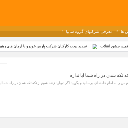
 ها
معرفی شرکتهای گروه سایپا
تمین جشن انقلاب
تجدید بیعت کارکنان شرکت پارس خودرو با آرمان های رهبر 
گزار شد
مراسم عزاداری و ذکرمصیبت سالروز شهادت امام محمدتقی(ع) در 
رفه‌ای؛ بازدید دانش‌آموزان از خطوط تولید مگاموتور
مراسم بزرگداشت سالر
ازخانه فاطمیه مگاموتور
تیم شهدای مگاموتور در بزرگترین مسابقات گل ک
ه تکه شدن در راه شما ابا ندارم
ن را به امام خامنه ای برسانید و بگویید اگر دوباره زنده شوم از تکه تکه شدن در راه شما ابا