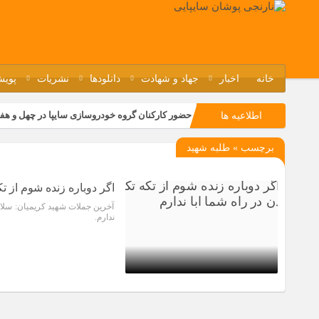
خانه
اخبار
جهاد و شهادت
دانلودها
نشریات
پویش
حضور کارکنان گروه خودروسازی سایپا در چهل و هف
اطلاعیه ها
مسابقات ورزشی در مگاموتوربا استقبال کارکنان بر
برچسب » طلبه شهيد
تجربه‌ای میدانی از صنعت برای دانش‌آموزان فنی‌وح
مراسم گرامیداشت سالروز آزادسازی خرمشهر در نم
اگر دوباره زنده شوم از تک
آخرین جملات شهید کریمیان: سلام م
ندارم.
9 سال قبل