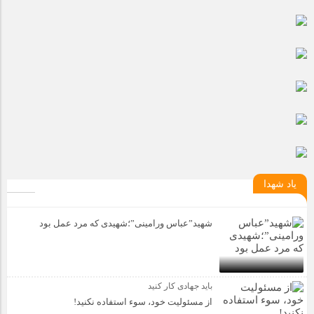
مراسم بزرگداشت سالروز آزادسازی خرمشهر در شرکت پارس خودرو
برگزار شد
مراسم گرامیداشت سالروز آزادسازی خرمشهر در نمازخانه فاطمیه
مگاموتور
تیم شهدای مگاموتور در بزرگترین مسابقات گل کوچک جهان شرکت
کرد
یاد شهدا
شهید”عباس ورامینی”؛شهیدی که مرد عمل بود
باید جهادی کار کنید
از مسئولیت خود، سوء استفاده نکنید!