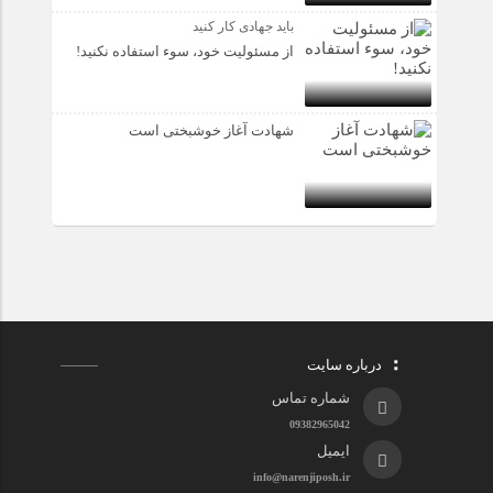
باید جهادی کار کنید
از مسئولیت خود، سوء استفاده نکنید!
شهادت آغاز خوشبختی است
درباره سایت
شماره تماس
09382965042
ایمیل
info@narenjiposh.ir