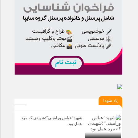
یاد شهدا
شهید”عباس ورامینی”؛شهیدی که مرد
عمل بود