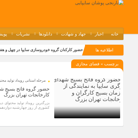
خانه
اخبار
جهاد و شهادت
دانلودها
نشریات
پویش
حضور کارکنان گروه خودروسازی سایپا در چهل و هف
اطلاعیه ها
مسابقات ورزشی در مگاموتوربا استقبال کارکنان بر
برچسب » فضای مجازی
تجربه‌ای میدانی از صنعت برای دانش‌آموزان فنی‌وح
مراسم گرامیداشت سالروز آزادسازی خرمشهر در نم
مرحله استانی رویداد تولید محت
حضور گروه فاتح بسیج شهد
کارخانجات تهران بزرگ
کشوری از روز چهارشنبه دوازدهم آ
4 سال قبل