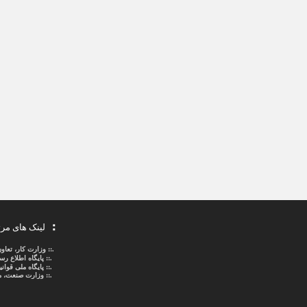
لینک های مر
.::
وزارت کار، تعاو
.::
پایگاه اطلاع ر
.::
پایگاه ملی قوا
.:: وزارت صنعت، م