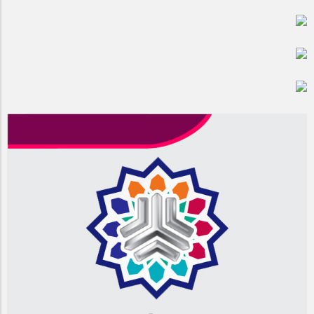
مراسم بزرگداشت سالروز آزادسازی خرمشهر در شرکت پارس خودرو
برگزار شد
مراسم گرامیداشت سالروز آزادسازی خرمشهر در نمازخانه فاطمیه
مگاموتور
تیم شهدای مگاموتور در بزرگترین مسابقات گل کوچک جهان شرکت
کرد