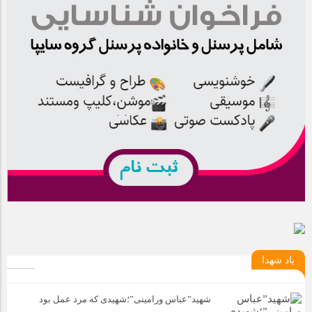
یاد شهدا
شهید”عباس ورامینی”؛شهیدی که مرد عمل بود