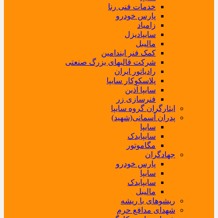
خدمات فنی رنا
پارس خودرو
زامیاد
سایپادیزل
مالیبل
کمک فنر ایندامین
شرکت قالبهای بزرگ صنعتی
رادیاتور ایران
پلاسکوکار سایپا
سایپا آذین
فنرسازی زر
ایثارگران گروه سایپا
پدران آسمانی(شهید)
سایپا
سایپایدک
مگاموتور
جهادگران
پارس خودرو
سایپا
سایپایدک
مالیبل
ریشوهای با ریشه
شهدای مدافع حرم