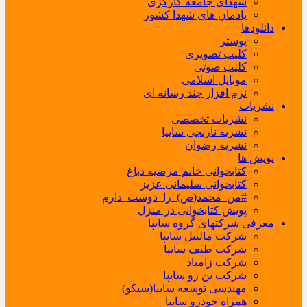
شهدای جامعه کارگری
یادمان های شهدا کشور
دانلودها
پوستر
کلیپ تصویری
کلیپ صوتی
موبایل اسلامی
نرم افزار چند رسانه ای
نشریات
نشریات تخصصی
نشریه نارنجی سایپا
نشریه رضوان
پویش ها
کتابخوانی خانم مرضیه دباغ
کتابخوانی سلیمانی عزیز
#من_محمد(ص)_را_دوست_دارم
پویش کتابخوانی در منزل
معرفی شرکتهای گروه سایپا
شرکت مالیبل سایپا
شرکت طیف سایپا
شرکت زامیاد
شرکت بن رو سایپا
مهندسی توسعه سایپا(سیکو)
همراه خودرو سایپا