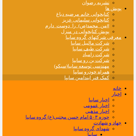
نشریه رضوان
پویش ها
کتابخوانی خانم مرضیه دباغ
کتابخوانی سلیمانی عزیز
#من_محمد(ص)_را_دوست_دارم
پویش کتابخوانی در منزل
معرفی شرکتهای گروه سایپا
شرکت مالیبل سایپا
شرکت طیف سایپا
شرکت زامیاد
شرکت بن رو سایپا
مهندسی توسعه سایپا(سیکو)
همراه خودرو سایپا
کمک فنر ایندامین سایپا
خانه
اخبار
اخبار سایپا
اخبار عمومی
اخبار مذهبی
حوزه ۵۰۳ امام حسن مجتبی(ع) گروه سایپا
جهاد و شهادت
شهدای گروه سایپا
سایپا