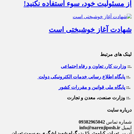
از مسئولیت خود، سوء استفاده نکنید!
شهادت آغاز خوشبختی است
لینک های مرتبط
.::
وزارت کار، تعاون و رفاه اجتماعی
.::
پایگاه اطلاع رسانی خدمات الکترونیکی دولت
.::
پایگاه ملی قوانین و مقررات کشور
.:: وزارت صنعت، معدن و تجارت
درباره سایت
شماره تماس
09382965042
ایمیل
info@narenjiposh.ir
آدرس
تهران، کیلومتر 15 بزرگراه شهید لشگری به سمت تهران