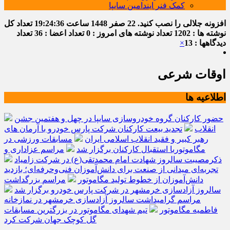
کمک فنر ایندامین سایپا
افزونه جلالی را نصب کنید.
22 صفر 1448
ساعت
19:24:37
تعداد کل
نوشته ها : 1202
تعداد نوشته های امروز : 0
تعداد اعضا : 36
تعداد
دیدگاهها : 13
×
اوقات شرعی
اطلاعیه ها
حضور کارکنان گروه خودروسازی سایپا در چهل و هفتمین جشن
انقلاب
تجدید بیعت کارکنان شرکت پارس خودرو با آرمان های
رهبر کبیر و فقید انقلاب اسلامی ایران
مسابقات ورزشی در
مگاموتوربا استقبال کارکنان برگزار شد
مراسم عزاداری و
ذکرمصیبت سالروز شهادت امام محمدتقی(ع) در شرکت زامیاد
تجربه‌ای میدانی از صنعت برای دانش‌آموزان فنی‌وحرفه‌ای؛ بازدید
دانش‌آموزان از خطوط تولید مگاموتور
مراسم بزرگداشت
سالروز آزادسازی خرمشهر در شرکت پارس خودرو برگزار شد
مراسم گرامیداشت سالروز آزادسازی خرمشهر در نمازخانه
فاطمیه مگاموتور
تیم شهدای مگاموتور در بزرگترین مسابقات
گل کوچک جهان شرکت کرد