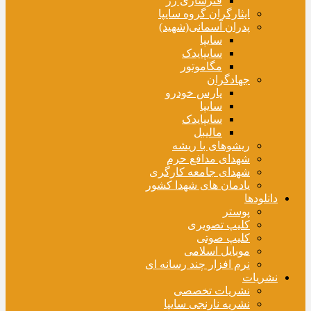
فنرسازی زر
ایثارگران گروه سایپا
پدران آسمانی(شهید)
سایپا
سایپایدک
مگاموتور
جهادگران
پارس خودرو
سایپا
سایپایدک
مالیبل
ریشوهای با ریشه
شهدای مدافع حرم
شهدای جامعه کارگری
یادمان های شهدا کشور
دانلودها
پوستر
کلیپ تصویری
کلیپ صوتی
موبایل اسلامی
نرم افزار چند رسانه ای
نشریات
نشریات تخصصی
نشریه نارنجی سایپا