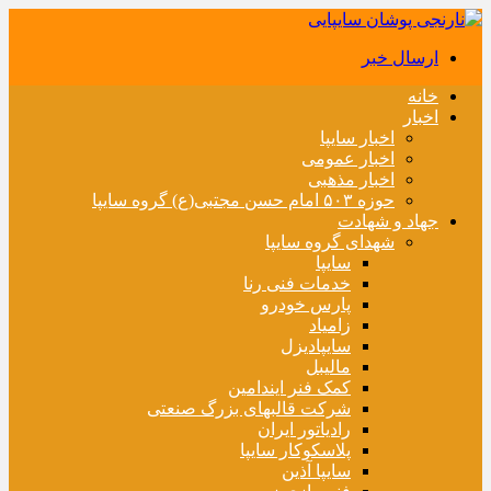
ارسال خبر
خانه
اخبار
اخبار سایپا
اخبار عمومی
اخبار مذهبی
حوزه ۵۰۳ امام حسن مجتبی(ع) گروه سایپا
جهاد و شهادت
شهدای گروه سایپا
سایپا
خدمات فنی رنا
پارس خودرو
زامیاد
سایپادیزل
مالیبل
کمک فنر ایندامین
شرکت قالبهای بزرگ صنعتی
رادیاتور ایران
پلاسکوکار سایپا
سایپا آذین