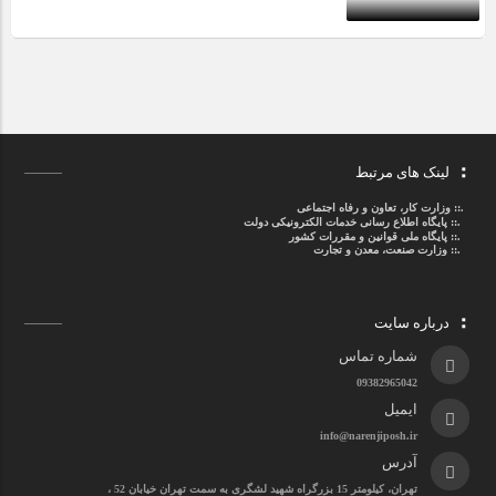
لینک های مرتبط
.::
وزارت کار، تعاون و رفاه اجتماعی
.::
پایگاه اطلاع رسانی خدمات الکترونیکی دولت
.::
پایگاه ملی قوانین و مقررات کشور
.:: وزارت صنعت، معدن و تجارت
درباره سایت
شماره تماس
09382965042
ایمیل
info@narenjiposh.ir
آدرس
تهران، کیلومتر 15 بزرگراه شهید لشگری به سمت تهران خیابان 52 ،