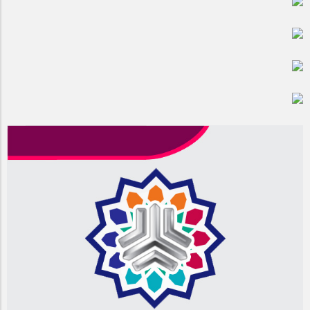
مراسم بزرگداشت سالروز آزادسازی خرمشهر در شرکت پارس خودرو
برگزار شد
مراسم گرامیداشت سالروز آزادسازی خرمشهر در نمازخانه فاطمیه
مگاموتور
تیم شهدای مگاموتور در بزرگترین مسابقات گل کوچک جهان شرکت
کرد