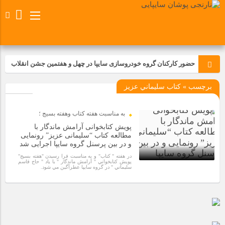
حضور کارکنان گروه خودروسازی سایپا در چهل و هفتمین جشن انقلاب
برچسب » كتاب سليماني عزيز
تجدید بیعت کارکنان شرکت پارس خودرو با آرمان های رهبر کبیر و فقید
انقلاب اسلامی ایران
به مناسبت هفته كتاب وهفته بسيج ؛
مسابقات ورزشی در مگاموتوربا استقبال کارکنان برگزار شد
پویش کتابخوانی آرامش ماندگار با
مطالعه کتاب “سلیمانی عزیز” رونمایی
و در بین پرسنل گروه سایپا اجرایی شد
مراسم عزاداری و ذکرمصیبت سالروز شهادت امام محمدتقی(ع) در
در هفته " كتاب" و به مناسبت فرا رسيدن "هفته بسيج"
شرکت زامیاد
پويش كتابخواني " آرامش ماندگار " با ياد " حاج قاسم
سليماني " در گروه سايپا عطرآگين مي شود.
5 سال قبل
تجربه‌ای میدانی از صنعت برای دانش‌آموزان فنی‌وحرفه‌ای؛ بازدید
دانش‌آموزان از خطوط تولید مگاموتور