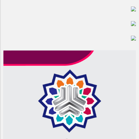
مراسم بزرگداشت سالروز آزادسازی خرمشهر در شرکت پارس خودرو
برگزار شد
مراسم گرامیداشت سالروز آزادسازی خرمشهر در نمازخانه فاطمیه
مگاموتور
تیم شهدای مگاموتور در بزرگترین مسابقات گل کوچک جهان شرکت
کرد