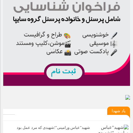
یاد شهدا
شهید”عباس ورامینی”؛شهیدی که مرد عمل بود