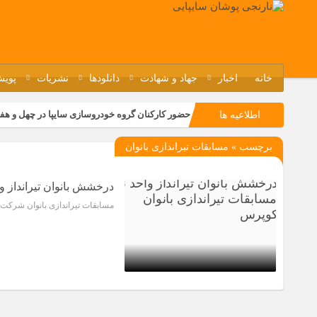
خانه
اخبار
جهاد و شهادت
دانلودها
نشریات
پویش
حضور کارکنان گروه خودروسازی سایپا در چهل و هف
اطلاعیه ها
مسابقات ورزشی در مگاموتوربا استقبال کارکنان بر
برچسب » مسابقات تیراندازی بانوان
تجربه‌ای میدانی از صنعت برای دانش‌آموزان فنی‌وح
مراسم گرامیداشت سالروز آزادسازی خرمشهر در نم
درخشش بانوان تیرانداز و
مسابقات تیراندازی بانوان شرکت ایدکوپرس باحضور ۲۲ نفر از همکاران در محل 
1 سال قبل