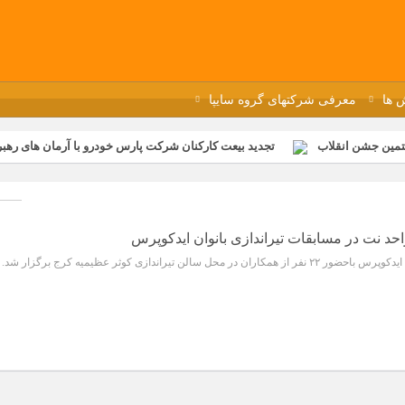
 ها
معرفی شرکتهای گروه سایپا
تمین جشن انقلاب
تجدید بیعت کارکنان شرکت پارس خودرو با آرمان های رهبر 
گزار شد
مراسم عزاداری و ذکرمصیبت سالروز شهادت امام محمدتقی(ع) در 
رفه‌ای؛ بازدید دانش‌آموزان از خطوط تولید مگاموتور
مراسم بزرگداشت سالر
ازخانه فاطمیه مگاموتور
تیم شهدای مگاموتور در بزرگترین مسابقات گل ک
احد نت در مسابقات تیراندازی بانوان ایدکوپرس
سالن تیراندازی کوثر عظیمیه کرج برگزار شد.