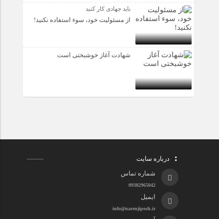
باید جهادی کار کنید
از مسئولیت خود، سوء استفاده نکنید!
شهادت آغاز خوشبختی است
درباره سایت
شماره تماس
09382965042
ایمیل
info@narenjiposh.ir