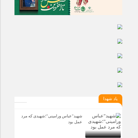
یاد شهدا
شهید”عباس ورامینی”؛شهیدی که مرد
عمل بود