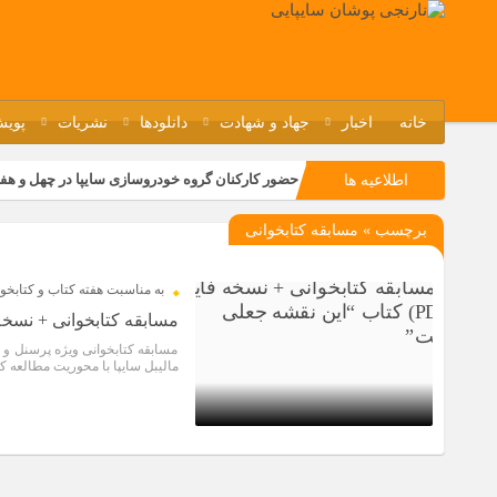
خانه
اخبار
جهاد و شهادت
دانلودها
نشریات
پویش
حضور کارکنان گروه خودروسازی سایپا در چهل و هف
اطلاعیه ها
مسابقات ورزشی در مگاموتوربا استقبال کارکنان بر
برچسب » مسابقه کتابخوانی
تجربه‌ای میدانی از صنعت برای دانش‌آموزان فنی‌وح
مراسم گرامیداشت سالروز آزادسازی خرمشهر در نم
به مناسبت هفته کتاب و کتابخو
مسابقه کتابخوانی + نسخه فایل (PDF) کتاب “این ن
مسابقه کتابخوانی ویژه پرسنل و 
مالیبل سایپا با محوریت مطالعه 
2 سال قبل