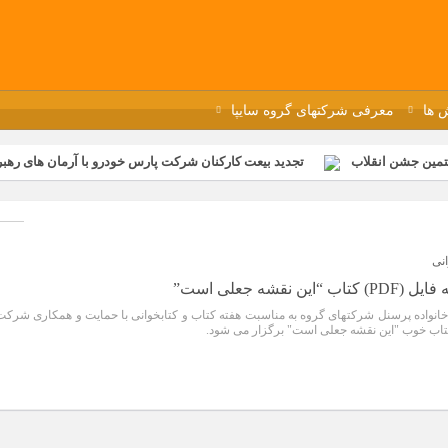
 ها
معرفی شرکتهای گروه سایپا
تمین جشن انقلاب
تجدید بیعت کارکنان شرکت پارس خودرو با آرمان های رهبر 
گزار شد
مراسم عزاداری و ذکرمصیبت سالروز شهادت امام محمدتقی(ع) در 
رفه‌ای؛ بازدید دانش‌آموزان از خطوط تولید مگاموتور
مراسم بزرگداشت سالر
ازخانه فاطمیه مگاموتور
تیم شهدای مگاموتور در بزرگترین مسابقات گل ک
انی
قشه جعلی است”
خانواده پرسنل شرکتهای گروه به مناسبت هفته کتاب و کتابخوانی با حمایت و همکاری شرکت
کتاب خوب "این نقشه جعلی است" برگزار می شود.