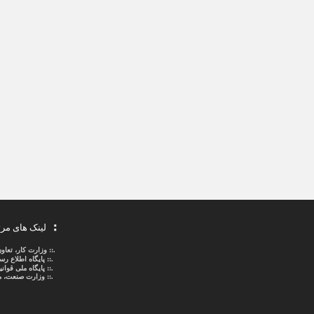
لینک های مر
.::
وزارت کار، تعاو
.::
پایگاه اطلاع ر
.::
پایگاه ملی قوا
.:: وزارت صنعت، م