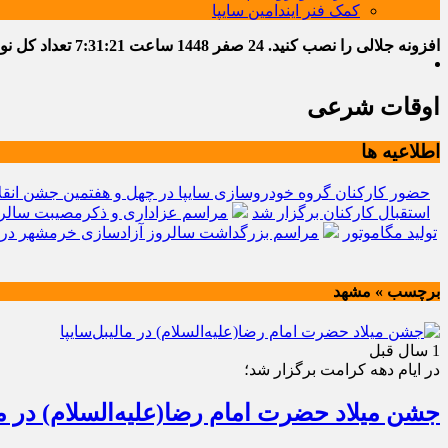
کمک فنر ایندامین سایپا
افزونه جلالی را نصب کنید.
24 صفر 1448
ساعت
7:31:22
تعداد کل نوشته
اوقات شرعی
اطلاعیه ها
حضور کارکنان گروه خودروسازی سایپا در چهل و هفتمین جشن انقل
استقبال کارکنان برگزار شد
مراسم عزاداری و ذکرمصیبت سالرو
تولید مگاموتور
مراسم بزرگداشت سالروز آزادسازی خرمشهر در 
برچسب » مشهد
1 سال قبل
در ایام دهه کرامت برگزار شد؛
جشن میلاد حضرت امام رضا(علیه‌السلام) در مال