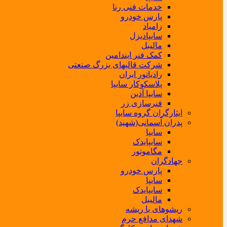
خدمات فنی رنا
پارس خودرو
زامیاد
سایپادیزل
مالیبل
کمک فنر ایندامین
شرکت قالبهای بزرگ صنعتی
رادیاتور ایران
پلاسکوکار سایپا
سایپا آذین
فنرسازی زر
ایثارگران گروه سایپا
پدران آسمانی(شهید)
سایپا
سایپایدک
مگاموتور
جهادگران
پارس خودرو
سایپا
سایپایدک
مالیبل
ریشوهای با ریشه
شهدای مدافع حرم