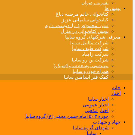
نشریه رضوان
پویش ها
کتابخوانی خانم مرضیه دباغ
کتابخوانی سلیمانی عزیز
#من_محمد(ص)_را_دوست_دارم
پویش کتابخوانی در منزل
معرفی شرکتهای گروه سایپا
شرکت مالیبل سایپا
شرکت طیف سایپا
شرکت زامیاد
شرکت بن رو سایپا
مهندسی توسعه سایپا(سیکو)
همراه خودرو سایپا
کمک فنر ایندامین سایپا
خانه
اخبار
اخبار سایپا
اخبار عمومی
اخبار مذهبی
حوزه ۵۰۳ امام حسن مجتبی(ع) گروه سایپا
جهاد و شهادت
شهدای گروه سایپا
سایپا