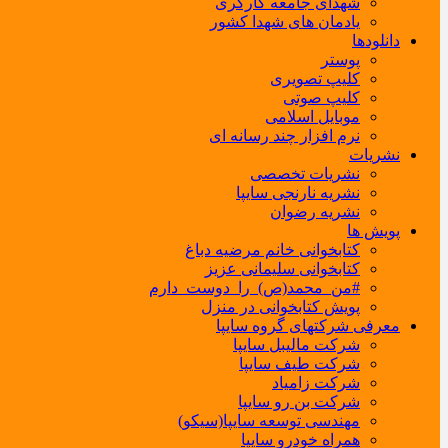
شهدای جامعه کارگری
یادمان های شهدا کشور
دانلودها
پوستر
کلیپ تصویری
کلیپ صوتی
موبایل اسلامی
نرم افزار چند رسانه ای
نشریات
نشریات تخصصی
نشریه نارنجی سایپا
نشریه رضوان
پویش ها
کتابخوانی خانم مرضیه دباغ
کتابخوانی سلیمانی عزیز
#من_محمد(ص)_را_دوست_دارم
پویش کتابخوانی در منزل
معرفی شرکتهای گروه سایپا
شرکت مالیبل سایپا
شرکت طیف سایپا
شرکت زامیاد
شرکت بن رو سایپا
مهندسی توسعه سایپا(سیکو)
همراه خودرو سایپا