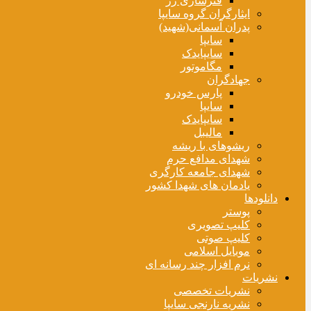
فنرسازی زر
ایثارگران گروه سایپا
پدران آسمانی(شهید)
سایپا
سایپایدک
مگاموتور
جهادگران
پارس خودرو
سایپا
سایپایدک
مالیبل
ریشوهای با ریشه
شهدای مدافع حرم
شهدای جامعه کارگری
یادمان های شهدا کشور
دانلودها
پوستر
کلیپ تصویری
کلیپ صوتی
موبایل اسلامی
نرم افزار چند رسانه ای
نشریات
نشریات تخصصی
نشریه نارنجی سایپا