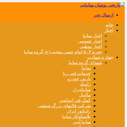
ارسال خبر
خانه
اخبار
اخبار سایپا
اخبار عمومی
اخبار مذهبی
حوزه ۵۰۳ امام حسن مجتبی(ع) گروه سایپا
جهاد و شهادت
شهدای گروه سایپا
سایپا
خدمات فنی رنا
پارس خودرو
زامیاد
سایپادیزل
مالیبل
کمک فنر ایندامین
شرکت قالبهای بزرگ صنعتی
رادیاتور ایران
پلاسکوکار سایپا
سایپا آذین