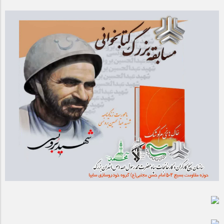
مراسم بزرگداشت سالروز آزادسازی خرمشهر در شرکت پارس خودرو
برگزار شد
مراسم گرامیداشت سالروز آزادسازی خرمشهر در نمازخانه فاطمیه
مگاموتور
تیم شهدای مگاموتور در بزرگترین مسابقات گل کوچک جهان شرکت
کرد