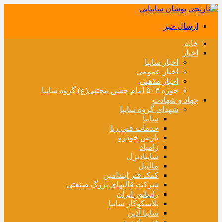
ارسال خبر
خانه
اخبار
اخبار سایپا
اخبار عمومی
اخبار مذهبی
حوزه ۵۰۳ امام حسن مجتبی(ع) گروه سایپا
جهاد و شهادت
شهدای گروه سایپا
سایپا
خدمات فنی رنا
پارس خودرو
زامیاد
سایپادیزل
مالیبل
کمک فنر ایندامین
شرکت قالبهای بزرگ صنعتی
رادیاتور ایران
پلاسکوکار سایپا
سایپا آذین