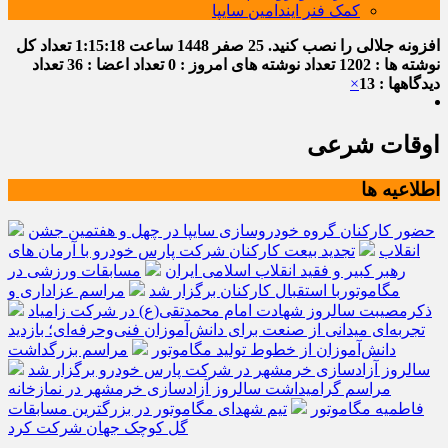
کمک فنر ایندامین سایپا
افزونه جلالی را نصب کنید.
25 صفر 1448
ساعت
1:15:18
تعداد کل
نوشته ها : 1202
تعداد نوشته های امروز : 0
تعداد اعضا : 36
تعداد
دیدگاهها : 13
×
اوقات شرعی
اطلاعیه ها
حضور کارکنان گروه خودروسازی سایپا در چهل و هفتمین جشن
انقلاب
تجدید بیعت کارکنان شرکت پارس خودرو با آرمان های
رهبر کبیر و فقید انقلاب اسلامی ایران
مسابقات ورزشی در
مگاموتوربا استقبال کارکنان برگزار شد
مراسم عزاداری و
ذکرمصیبت سالروز شهادت امام محمدتقی(ع) در شرکت زامیاد
تجربه‌ای میدانی از صنعت برای دانش‌آموزان فنی‌وحرفه‌ای؛ بازدید
دانش‌آموزان از خطوط تولید مگاموتور
مراسم بزرگداشت
سالروز آزادسازی خرمشهر در شرکت پارس خودرو برگزار شد
مراسم گرامیداشت سالروز آزادسازی خرمشهر در نمازخانه
فاطمیه مگاموتور
تیم شهدای مگاموتور در بزرگترین مسابقات
گل کوچک جهان شرکت کرد