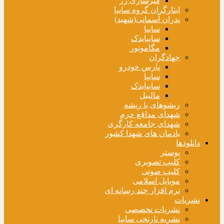
فنرسازی زر
ایثارگران گروه سایپا
پدران آسمانی(شهید)
سایپا
سایپایدک
مگاموتور
جهادگران
پارس خودرو
سایپا
سایپایدک
مالیبل
ریشوهای با ریشه
شهدای مدافع حرم
شهدای جامعه کارگری
یادمان های شهدا کشور
دانلودها
پوستر
کلیپ تصویری
کلیپ صوتی
موبایل اسلامی
نرم افزار چند رسانه ای
نشریات
نشریات تخصصی
نشریه نارنجی سایپا