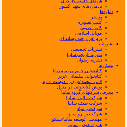
شهدای جامعه کارگری
یادمان های شهدا کشور
دانلودها
پوستر
کلیپ تصویری
کلیپ صوتی
موبایل اسلامی
نرم افزار چند رسانه ای
نشریات
نشریات تخصصی
نشریه نارنجی سایپا
نشریه رضوان
پویش ها
کتابخوانی خانم مرضیه دباغ
کتابخوانی سلیمانی عزیز
#من_محمد(ص)_را_دوست_دارم
پویش کتابخوانی در منزل
معرفی شرکتهای گروه سایپا
شرکت مالیبل سایپا
شرکت طیف سایپا
شرکت زامیاد
شرکت بن رو سایپا
مهندسی توسعه سایپا(سیکو)
همراه خودرو سایپا