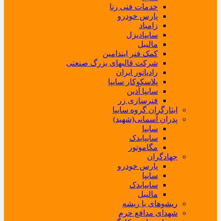
خدمات فنی رنا
پارس خودرو
زامیاد
سایپادیزل
مالیبل
کمک فنر ایندامین
شرکت قالبهای بزرگ صنعتی
رادیاتور ایران
پلاسکوکار سایپا
سایپا آذین
فنرسازی زر
ایثارگران گروه سایپا
پدران آسمانی(شهید)
سایپا
سایپایدک
مگاموتور
جهادگران
پارس خودرو
سایپا
سایپایدک
مالیبل
ریشوهای با ریشه
شهدای مدافع حرم