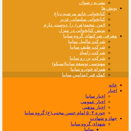
نشریه رضوان
پویش ها
کتابخوانی خانم مرضیه دباغ
کتابخوانی سلیمانی عزیز
#من_محمد(ص)_را_دوست_دارم
پویش کتابخوانی در منزل
معرفی شرکتهای گروه سایپا
شرکت مالیبل سایپا
شرکت طیف سایپا
شرکت زامیاد
شرکت بن رو سایپا
مهندسی توسعه سایپا(سیکو)
همراه خودرو سایپا
کمک فنر ایندامین سایپا
خانه
اخبار
اخبار سایپا
اخبار عمومی
اخبار مذهبی
حوزه ۵۰۳ امام حسن مجتبی(ع) گروه سایپا
جهاد و شهادت
شهدای گروه سایپا
سایپا