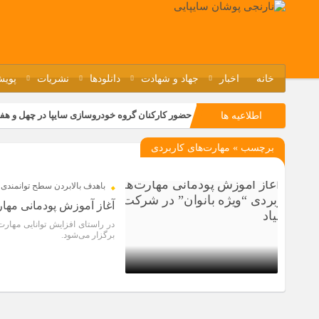
خانه
اخبار
جهاد و شهادت
دانلودها
نشریات
پویش
حضور کارکنان گروه خودروسازی سایپا در چهل و هف
اطلاعیه ها
مسابقات ورزشی در مگاموتوربا استقبال کارکنان بر
برچسب » مهارت‌های کاربردی
تجربه‌ای میدانی از صنعت برای دانش‌آموزان فنی‌وح
مراسم گرامیداشت سالروز آزادسازی خرمشهر در نم
باهدف بالابردن سطح توانمندی 
آغاز آموزش پودمانی مهار
در راستای افزایش توانایی مهارت
برگزار می‌شود.
1 سال قبل