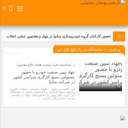
حضور کارکنان گروه خودروسازی سایپا در چهل و هفتمین جشن انقلاب
برچسب » نمایشگاه در راه فتح قله ایم
تجدید بیعت کارکنان شرکت پارس خودرو با آرمان های رهبر کبیر و فقید
انقلاب اسلامی ایران
بمناسبت فرا رسیدن هفته دفاع مقدس؛
مسابقات ورزشی در مگاموتوربا استقبال کارکنان برگزار شد
جهاد تبیین صنعت خودرو با حضور
مسئولین بسیج کارگری سراسر کشور
در شرکت سایپا
مراسم عزاداری و ذکرمصیبت سالروز شهادت امام محمدتقی(ع) در
تور علمی و تبیینی راهیان پیشرفت صنعت خودرو
شرکت زامیاد
سازمان بسیج کارگران و کارخانجات کشور از نمایشگاه
فن آوری های نوین و دستاوردهای تولید و مهندسی
شرکت سایپا برگزار گردید.
1 سال قبل
تجربه‌ای میدانی از صنعت برای دانش‌آموزان فنی‌وحرفه‌ای؛ بازدید
دانش‌آموزان از خطوط تولید مگاموتور