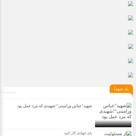
مراسم بزرگداشت سالروز آزادسازی خرمشهر در شرکت پارس خودرو
برگزار شد
مراسم گرامیداشت سالروز آزادسازی خرمشهر در نمازخانه فاطمیه
مگاموتور
تیم شهدای مگاموتور در بزرگترین مسابقات گل کوچک جهان شرکت
کرد
یاد شهدا
شهید”عباس ورامینی”؛شهیدی که مرد عمل بود
باید جهادی کار کنید