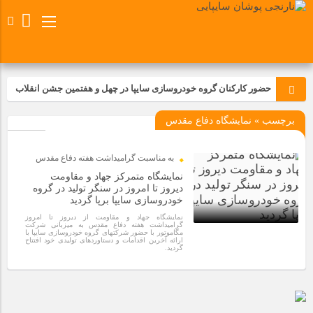
حضور کارکنان گروه خودروسازی سایپا در چهل و هفتمین جشن انقلاب
برچسب » نمایشگاه دفاع مقدس
تجدید بیعت کارکنان شرکت پارس خودرو با آرمان های رهبر کبیر و فقید
انقلاب اسلامی ایران
به مناسبت گرامیداشت هفته دفاع مقدس
مسابقات ورزشی در مگاموتوربا استقبال کارکنان برگزار شد
نمایشگاه متمرکز جهاد و مقاومت
دیروز تا امروز در سنگر تولید در گروه
خودروسازی سایپا برپا گردید
مراسم عزاداری و ذکرمصیبت سالروز شهادت امام محمدتقی(ع) در
نمایشگاه جهاد و مقاومت از دیروز تا امروز
شرکت زامیاد
گرامیداشت هفته دفاع مقدس به میزبانی شرکت
مگاموتور با حضور شرکتهای گروه خودروسازی سایپا با
ارائه آخرین اقدامات و دستاوردهای تولیدی خود افتتاح
2 سال قبل
گردید.
تجربه‌ای میدانی از صنعت برای دانش‌آموزان فنی‌وحرفه‌ای؛ بازدید
دانش‌آموزان از خطوط تولید مگاموتور