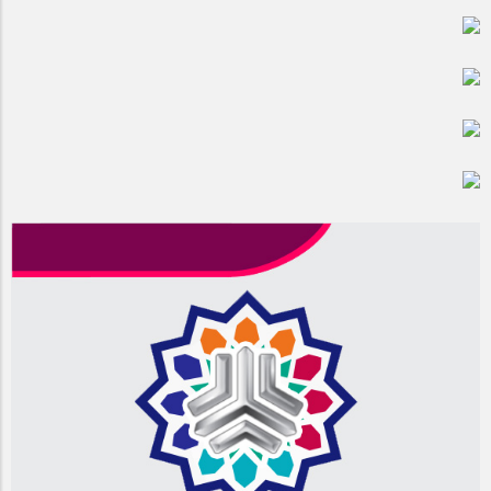
مراسم بزرگداشت سالروز آزادسازی خرمشهر در شرکت پارس خودرو
برگزار شد
مراسم گرامیداشت سالروز آزادسازی خرمشهر در نمازخانه فاطمیه
مگاموتور
تیم شهدای مگاموتور در بزرگترین مسابقات گل کوچک جهان شرکت
کرد