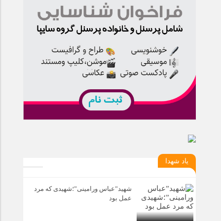
یاد شهدا
شهید”عباس ورامینی”؛شهیدی که مرد
عمل بود