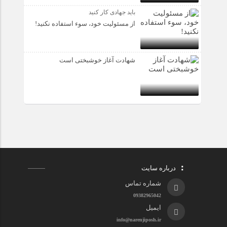
باید جهادی کار کنید
از مسئولیت خود، سوء استفاده نکنید!
شهادت آغاز خوشبختی است
درباره سایت
شماره تماس
09382965042
ایمیل
info@narenjiposh.ir