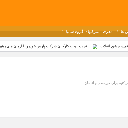
 ها
معرفی شرکتهای گروه سایپا
تمین جشن انقلاب
تجدید بیعت کارکنان شرکت پارس خودرو با آرمان های رهبر 
گزار شد
مراسم عزاداری و ذکرمصیبت سالروز شهادت امام محمدتقی(ع) در 
رفه‌ای؛ بازدید دانش‌آموزان از خطوط تولید مگاموتور
مراسم بزرگداشت سالر
ازخانه فاطمیه مگاموتور
تیم شهدای مگاموتور در بزرگترین مسابقات گل ک
ی‌کنیم براي خيرمقدم تو آقاجان ...