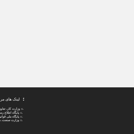
لینک های مر
.::
وزارت کار، تعاو
.::
پایگاه اطلاع ر
.::
پایگاه ملی قوا
.:: وزارت صنعت، م