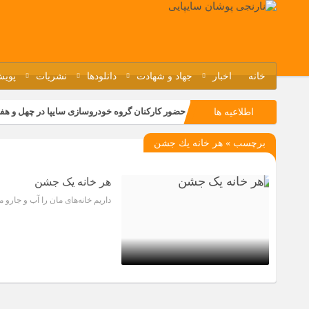
خانه
اخبار
جهاد و شهادت
دانلودها
نشریات
پویش
حضور کارکنان گروه خودروسازی سایپا در چهل و هف
اطلاعیه ها
مسابقات ورزشی در مگاموتوربا استقبال کارکنان بر
برچسب » هر خانه يك جشن
تجربه‌ای میدانی از صنعت برای دانش‌آموزان فنی‌وح
مراسم گرامیداشت سالروز آزادسازی خرمشهر در نم
هر خانه یک جشن
داریم خانه‌های‌ مان را آب و جارو م
6 سال قبل