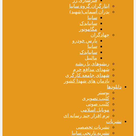
فنرسازی زر
ایثارگران گروه سایپا
پدران آسمانی(شهید)
سایپا
سایپایدک
مگاموتور
جهادگران
پارس خودرو
سایپا
سایپایدک
مالیبل
ریشوهای با ریشه
شهدای مدافع حرم
شهدای جامعه کارگری
یادمان های شهدا کشور
دانلودها
پوستر
کلیپ تصویری
کلیپ صوتی
موبایل اسلامی
نرم افزار چند رسانه ای
نشریات
نشریات تخصصی
نشریه نارنجی سایپا