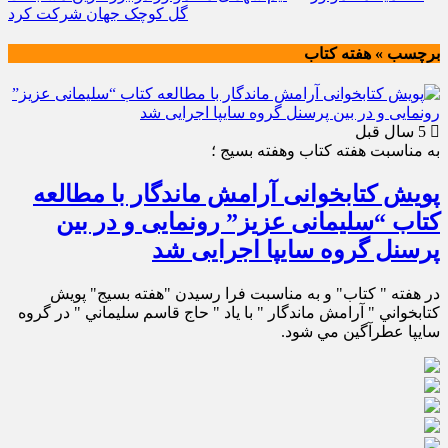
گل کوچک جهان شرکت کرد
برچسب » هفته كتاب
5 سال قبل
به مناسبت هفته كتاب وهفته بسيج ؛
پویش کتابخوانی آرامش ماندگار با مطالعه
کتاب “سلیمانی عزیز” رونمایی و در بین
پرسنل گروه سایپا اجرایی شد
در هفته " كتاب" و به مناسبت فرا رسيدن "هفته بسيج" پويش
كتابخواني " آرامش ماندگار " با ياد " حاج قاسم سليماني " در گروه
سايپا عطرآگين مي شود.