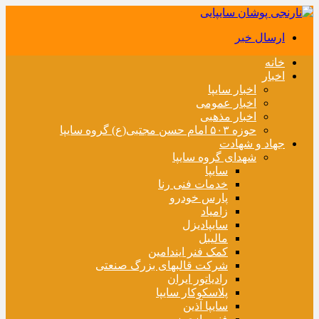
ارسال خبر
خانه
اخبار
اخبار سایپا
اخبار عمومی
اخبار مذهبی
حوزه ۵۰۳ امام حسن مجتبی(ع) گروه سایپا
جهاد و شهادت
شهدای گروه سایپا
سایپا
خدمات فنی رنا
پارس خودرو
زامیاد
سایپادیزل
مالیبل
کمک فنر ایندامین
شرکت قالبهای بزرگ صنعتی
رادیاتور ایران
پلاسکوکار سایپا
سایپا آذین