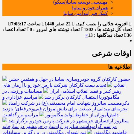
مهندسی توسعه سایپا(سیکو)
همراه خودرو سایپا
کمک فنر ایندامین سایپا
افزونه جلالی را نصب کنید.
22 صفر 1448
ساعت
7:03:18
تعداد کل نوشته ها : 1202
تعداد نوشته های امروز : 0
تعداد اعضا :
36
تعداد دیدگاهها : 13
×
اوقات شرعی
اطلاعیه ها
حضور کارکنان گروه خودروسازی سایپا در چهل و هفتمین جشن
انقلاب
تجدید بیعت کارکنان شرکت پارس خودرو با آرمان های
رهبر کبیر و فقید انقلاب اسلامی ایران
مسابقات ورزشی در
مگاموتوربا استقبال کارکنان برگزار شد
مراسم عزاداری و
ذکرمصیبت سالروز شهادت امام محمدتقی(ع) در شرکت زامیاد
تجربه‌ای میدانی از صنعت برای دانش‌آموزان فنی‌وحرفه‌ای؛ بازدید
دانش‌آموزان از خطوط تولید مگاموتور
مراسم بزرگداشت
سالروز آزادسازی خرمشهر در شرکت پارس خودرو برگزار شد
مراسم گرامیداشت سالروز آزادسازی خرمشهر در نمازخانه
فاطمیه مگاموتور
تیم شهدای مگاموتور در بزرگترین مسابقات