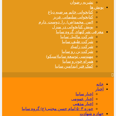
نشریه رضوان
پویش ها
کتابخوانی خانم مرضیه دباغ
کتابخوانی سلیمانی عزیز
#من_محمد(ص)_را_دوست_دارم
پویش کتابخوانی در منزل
معرفی شرکتهای گروه سایپا
شرکت مالیبل سایپا
شرکت طیف سایپا
شرکت زامیاد
شرکت بن رو سایپا
مهندسی توسعه سایپا(سیکو)
همراه خودرو سایپا
کمک فنر ایندامین سایپا
خانه
اخبار
اخبار سایپا
اخبار عمومی
اخبار مذهبی
حوزه ۵۰۳ امام حسن مجتبی(ع) گروه سایپا
جهاد و شهادت