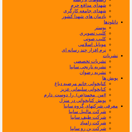
شهدای مدافع حرم
شهدای جامعه کارگری
یادمان های شهدا کشور
دانلودها
پوستر
کلیپ تصویری
کلیپ صوتی
موبایل اسلامی
نرم افزار چند رسانه ای
نشریات
نشریات تخصصی
نشریه نارنجی سایپا
نشریه رضوان
پویش ها
کتابخوانی خانم مرضیه دباغ
کتابخوانی سلیمانی عزیز
#من_محمد(ص)_را_دوست_دارم
پویش کتابخوانی در منزل
معرفی شرکتهای گروه سایپا
شرکت مالیبل سایپا
شرکت طیف سایپا
شرکت زامیاد
شرکت بن رو سایپا