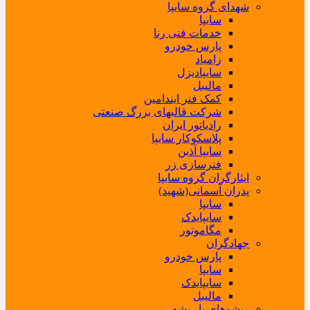
شهدای گروه سایپا
سایپا
خدمات فنی رنا
پارس خودرو
زامیاد
سایپادیزل
مالیبل
کمک فنر ایندامین
شرکت قالبهای بزرگ صنعتی
رادیاتور ایران
پلاسکوکار سایپا
سایپا آذین
فنرسازی زر
ایثارگران گروه سایپا
پدران آسمانی(شهید)
سایپا
سایپایدک
مگاموتور
جهادگران
پارس خودرو
سایپا
سایپایدک
مالیبل
ریشوهای با ریشه