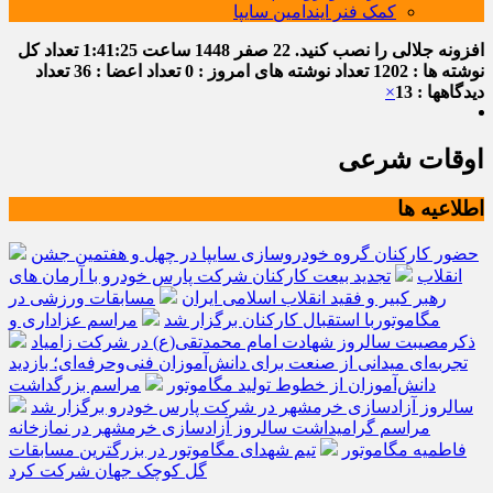
کمک فنر ایندامین سایپا
افزونه جلالی را نصب کنید.
22 صفر 1448
ساعت
1:41:25
تعداد کل
نوشته ها : 1202
تعداد نوشته های امروز : 0
تعداد اعضا : 36
تعداد
دیدگاهها : 13
×
اوقات شرعی
اطلاعیه ها
حضور کارکنان گروه خودروسازی سایپا در چهل و هفتمین جشن
انقلاب
تجدید بیعت کارکنان شرکت پارس خودرو با آرمان های
رهبر کبیر و فقید انقلاب اسلامی ایران
مسابقات ورزشی در
مگاموتوربا استقبال کارکنان برگزار شد
مراسم عزاداری و
ذکرمصیبت سالروز شهادت امام محمدتقی(ع) در شرکت زامیاد
تجربه‌ای میدانی از صنعت برای دانش‌آموزان فنی‌وحرفه‌ای؛ بازدید
دانش‌آموزان از خطوط تولید مگاموتور
مراسم بزرگداشت
سالروز آزادسازی خرمشهر در شرکت پارس خودرو برگزار شد
مراسم گرامیداشت سالروز آزادسازی خرمشهر در نمازخانه
فاطمیه مگاموتور
تیم شهدای مگاموتور در بزرگترین مسابقات
گل کوچک جهان شرکت کرد