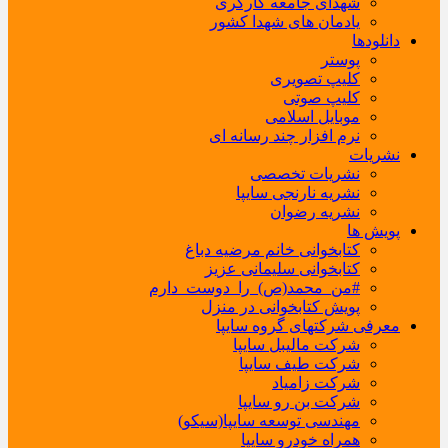
شهدای جامعه کارگری
یادمان های شهدا کشور
دانلودها
پوستر
کلیپ تصویری
کلیپ صوتی
موبایل اسلامی
نرم افزار چند رسانه ای
نشریات
نشریات تخصصی
نشریه نارنجی سایپا
نشریه رضوان
پویش ها
کتابخوانی خانم مرضیه دباغ
کتابخوانی سلیمانی عزیز
#من_محمد(ص)_را_دوست_دارم
پویش کتابخوانی در منزل
معرفی شرکتهای گروه سایپا
شرکت مالیبل سایپا
شرکت طیف سایپا
شرکت زامیاد
شرکت بن رو سایپا
مهندسی توسعه سایپا(سیکو)
همراه خودرو سایپا