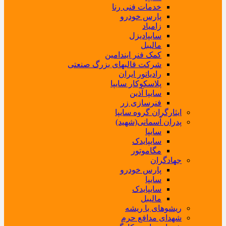
خدمات فنی رنا
پارس خودرو
زامیاد
سایپادیزل
مالیبل
کمک فنر ایندامین
شرکت قالبهای بزرگ صنعتی
رادیاتور ایران
پلاسکوکار سایپا
سایپا آذین
فنرسازی زر
ایثارگران گروه سایپا
پدران آسمانی(شهید)
سایپا
سایپایدک
مگاموتور
جهادگران
پارس خودرو
سایپا
سایپایدک
مالیبل
ریشوهای با ریشه
شهدای مدافع حرم