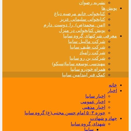
نشریه رضوان
پویش ها
کتابخوانی خانم مرضیه دباغ
کتابخوانی سلیمانی عزیز
#من_محمد(ص)_را_دوست_دارم
پویش کتابخوانی در منزل
معرفی شرکتهای گروه سایپا
شرکت مالیبل سایپا
شرکت طیف سایپا
شرکت زامیاد
شرکت بن رو سایپا
مهندسی توسعه سایپا(سیکو)
همراه خودرو سایپا
کمک فنر ایندامین سایپا
خانه
اخبار
اخبار سایپا
اخبار عمومی
اخبار مذهبی
حوزه ۵۰۳ امام حسن مجتبی(ع) گروه سایپا
جهاد و شهادت
شهدای گروه سایپا
سایپا