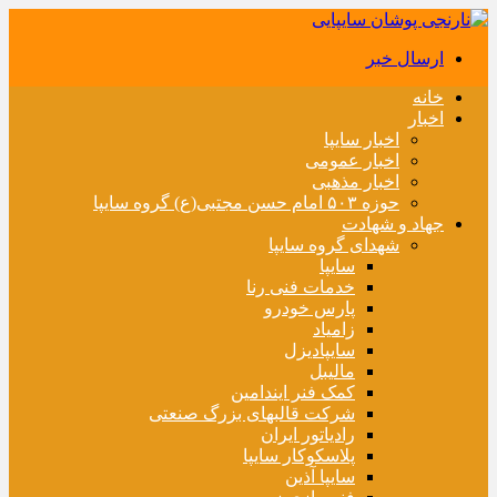
ارسال خبر
خانه
اخبار
اخبار سایپا
اخبار عمومی
اخبار مذهبی
حوزه ۵۰۳ امام حسن مجتبی(ع) گروه سایپا
جهاد و شهادت
شهدای گروه سایپا
سایپا
خدمات فنی رنا
پارس خودرو
زامیاد
سایپادیزل
مالیبل
کمک فنر ایندامین
شرکت قالبهای بزرگ صنعتی
رادیاتور ایران
پلاسکوکار سایپا
سایپا آذین