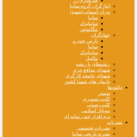
فنرسازی زر
ایثارگران گروه سایپا
پدران آسمانی(شهید)
سایپا
سایپایدک
مگاموتور
جهادگران
پارس خودرو
سایپا
سایپایدک
مالیبل
ریشوهای با ریشه
شهدای مدافع حرم
شهدای جامعه کارگری
یادمان های شهدا کشور
دانلودها
پوستر
کلیپ تصویری
کلیپ صوتی
موبایل اسلامی
نرم افزار چند رسانه ای
نشریات
نشریات تخصصی
نشریه نارنجی سایپا