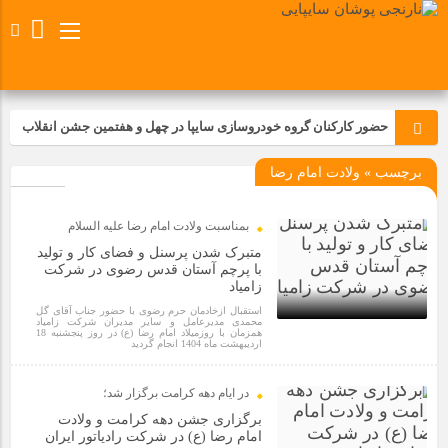
حضور کارکنان گروه خودروسازی سایپا در چهل و هفتمین جشن انقلاب
برچسب » ولادت امام رضا
تجدید بیعت کارکنان شرکت پارس خودرو با آرمان های رهبر کبیر و فقید
انقلاب اسلامی ایران
بمناسبت ولادت امام رضا علیه السلام
مسابقات ورزشی در مگاموتوربا استقبال کارکنان برگزار شد
متبرک شدن پرسنل و فضای کار و تولید
با پرچم آستان قدس رضوی در شرکت
زامیاد
مراسم عزاداری و ذکرمصیبت سالروز شهادت امام محمدتقی(ع) در
استقبال ازخادمان حرم رضوی با حضور جناب آقای گل
شرکت زامیاد
محمدی مدیرعامل و سایر مدیران شرکت زامیاد
همزمان با روزمیلاد امام رضا (ع) در روز پنجشنبه 18
اردیبهشت ماه 1404 انجام گردید
1 سال قبل
تجربه‌ای میدانی از صنعت برای دانش‌آموزان فنی‌وحرفه‌ای؛ بازدید
دانش‌آموزان از خطوط تولید مگاموتور
در ایام دهه کرامت برگزار شد؛
برگزاری جشن دهه کرامت و ولادت
امام رضا (ع) در شرکت رادیاتور ایران