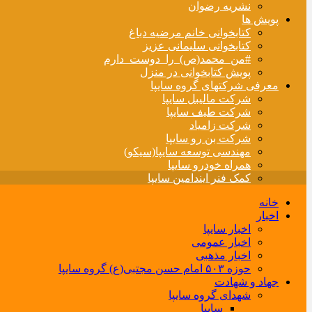
نشریه رضوان
پویش ها
کتابخوانی خانم مرضیه دباغ
کتابخوانی سلیمانی عزیز
#من_محمد(ص)_را_دوست_دارم
پویش کتابخوانی در منزل
معرفی شرکتهای گروه سایپا
شرکت مالیبل سایپا
شرکت طیف سایپا
شرکت زامیاد
شرکت بن رو سایپا
مهندسی توسعه سایپا(سیکو)
همراه خودرو سایپا
کمک فنر ایندامین سایپا
خانه
اخبار
اخبار سایپا
اخبار عمومی
اخبار مذهبی
حوزه ۵۰۳ امام حسن مجتبی(ع) گروه سایپا
جهاد و شهادت
شهدای گروه سایپا
سایپا