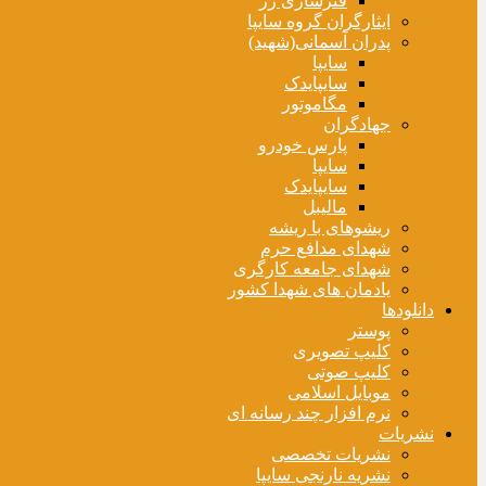
فنرسازی زر
ایثارگران گروه سایپا
پدران آسمانی(شهید)
سایپا
سایپایدک
مگاموتور
جهادگران
پارس خودرو
سایپا
سایپایدک
مالیبل
ریشوهای با ریشه
شهدای مدافع حرم
شهدای جامعه کارگری
یادمان های شهدا کشور
دانلودها
پوستر
کلیپ تصویری
کلیپ صوتی
موبایل اسلامی
نرم افزار چند رسانه ای
نشریات
نشریات تخصصی
نشریه نارنجی سایپا