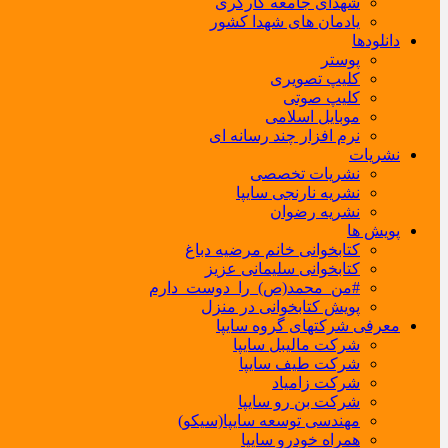
شهدای جامعه کارگری
یادمان های شهدا کشور
دانلودها
پوستر
کلیپ تصویری
کلیپ صوتی
موبایل اسلامی
نرم افزار چند رسانه ای
نشریات
نشریات تخصصی
نشریه نارنجی سایپا
نشریه رضوان
پویش ها
کتابخوانی خانم مرضیه دباغ
کتابخوانی سلیمانی عزیز
#من_محمد(ص)_را_دوست_دارم
پویش کتابخوانی در منزل
معرفی شرکتهای گروه سایپا
شرکت مالیبل سایپا
شرکت طیف سایپا
شرکت زامیاد
شرکت بن رو سایپا
مهندسی توسعه سایپا(سیکو)
همراه خودرو سایپا