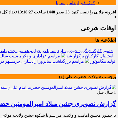
کمک فنر ایندامین سایپا
افزونه جلالی را نصب کنید.
25 صفر 1448
ساعت
13:18:28
تعداد کل نوشت
اوقات شرعی
اطلاعیه ها
حضور کارکنان گروه خودروسازی سایپا در چهل و هفتمین جشن انقل
استقبال کارکنان برگزار شد
مراسم عزاداری و ذکرمصیبت سالرو
تولید مگاموتور
مراسم بزرگداشت سالروز آزادسازی خرمشهر در 
برچسب » ولادت حضرت علی (ع)
1 سال قبل
گزارش تصویری جشن میلاد امیرالمومنین حضرت ا
با حضور محبین امامت و ولایت، مراسم با شکوه جشن ولادت مولای متق