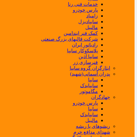
خدمات فنی رنا
پارس خودرو
زامیاد
سایپادیزل
مالیبل
کمک فنر ایندامین
شرکت قالبهای بزرگ صنعتی
رادیاتور ایران
پلاسکوکار سایپا
سایپا آذین
فنرسازی زر
ایثارگران گروه سایپا
پدران آسمانی(شهید)
سایپا
سایپایدک
مگاموتور
جهادگران
پارس خودرو
سایپا
سایپایدک
مالیبل
ریشوهای با ریشه
شهدای مدافع حرم