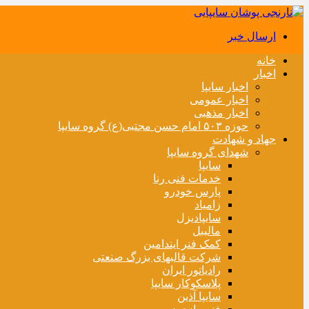
ارسال خبر
خانه
اخبار
اخبار سایپا
اخبار عمومی
اخبار مذهبی
حوزه ۵۰۳ امام حسن مجتبی(ع) گروه سایپا
جهاد و شهادت
شهدای گروه سایپا
سایپا
خدمات فنی رنا
پارس خودرو
زامیاد
سایپادیزل
مالیبل
کمک فنر ایندامین
شرکت قالبهای بزرگ صنعتی
رادیاتور ایران
پلاسکوکار سایپا
سایپا آذین