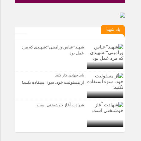
یاد شهدا
شهید”عباس ورامینی”؛شهیدی که مرد
عمل بود
باید جهادی کار کنید
از مسئولیت خود، سوء استفاده نکنید!
شهادت آغاز خوشبختی است