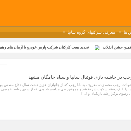
 ها
معرفی شرکتهای گروه سایپا
تمین جشن انقلاب
تجدید بیعت کارکنان شرکت پارس خودرو با آرمان های رهبر 
گزار شد
مراسم عزاداری و ذکرمصیبت سالروز شهادت امام محمدتقی(ع) در 
رفه‌ای؛ بازدید دانش‌آموزان از خطوط تولید مگاموتور
مراسم بزرگداشت سالر
ازخانه فاطمیه مگاموتور
تیم شهدای مگاموتور در بزرگترین مسابقات گل ک
رجب در حاشیه بازی فوتبال سایپا و سیاه جامگان مشهد
شهادت رجب محمدزاده معروف به بابا رجب که از جانبازان عزیز هشت سال دفاع مقدس بود
سایپا با یک دقیقه سکوت شروع شد و همچنین طی مراسم یادبودی که از سوی روابط عمومی و
 رضوی برگزار شد بازیکنان و […]