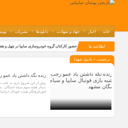
خانه
اخبار
جهاد و شهادت
دانلودها
نشریات
پویش
حضور کارکنان گروه خودروسازی سایپا در چهل و هف
اطلاعیه ها
مسابقات ورزشی در مگاموتوربا استقبال کارکنان بر
برچسب » يادبود شهدا
تجربه‌ای میدانی از صنعت برای دانش‌آموزان فنی‌وح
مراسم گرامیداشت سالروز آزادسازی خرمشهر در نم
زنده نگه داشتن یاد عمو 
پیش از این شروع بازی به علت 
،دیدار هفته سوم سیاه جامگان _
امورفرهنگی هیئت فوتبال خراسان
10 سال قبل