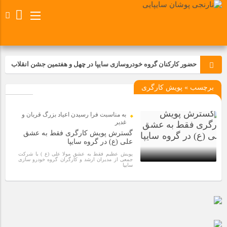
حضور کارکنان گروه خودروسازی سایپا در چهل و هفتمین جشن انقلاب
برچسب » پویش کارگری
تجدید بیعت کارکنان شرکت پارس خودرو با آرمان های رهبر کبیر و فقید
انقلاب اسلامی ایران
به مناسبت فرا رسيدن اعياد بزرگ قربان و
مسابقات ورزشی در مگاموتوربا استقبال کارکنان برگزار شد
غدير
گسترش پویش کارگری فقط به عشق
علی (ع) در گروه سایپا
مراسم عزاداری و ذکرمصیبت سالروز شهادت امام محمدتقی(ع) در
پویش عظیم فقط به عشق مولا علی (ع ) با شرکت
شرکت زامیاد
جمعی از مدیران ارشد و کارگران گروه خودرو سازی
سایپا
5 سال قبل
تجربه‌ای میدانی از صنعت برای دانش‌آموزان فنی‌وحرفه‌ای؛ بازدید
دانش‌آموزان از خطوط تولید مگاموتور