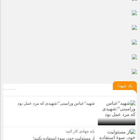
مراسم بزرگداشت سالروز آزادسازی خرمشهر در شرکت پارس خودرو
برگزار شد
مراسم گرامیداشت سالروز آزادسازی خرمشهر در نمازخانه فاطمیه
مگاموتور
تیم شهدای مگاموتور در بزرگترین مسابقات گل کوچک جهان شرکت
کرد
یاد شهدا
شهید”عباس ورامینی”؛شهیدی که مرد عمل بود
باید جهادی کار کنید
از مسئولیت خود، سوء استفاده نکنید!