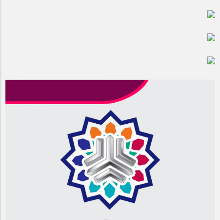
مراسم بزرگداشت سالروز آزادسازی خرمشهر در شرکت پارس خودرو
برگزار شد
مراسم گرامیداشت سالروز آزادسازی خرمشهر در نمازخانه فاطمیه
مگاموتور
تیم شهدای مگاموتور در بزرگترین مسابقات گل کوچک جهان شرکت
کرد