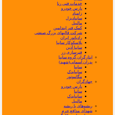
خدمات فنی رنا
پارس خودرو
زامیاد
سایپادیزل
مالیبل
کمک فنر ایندامین
شرکت قالبهای بزرگ صنعتی
رادیاتور ایران
پلاسکوکار سایپا
سایپا آذین
فنرسازی زر
ایثارگران گروه سایپا
پدران آسمانی(شهید)
سایپا
سایپایدک
مگاموتور
جهادگران
پارس خودرو
سایپا
سایپایدک
مالیبل
ریشوهای با ریشه
شهدای مدافع حرم