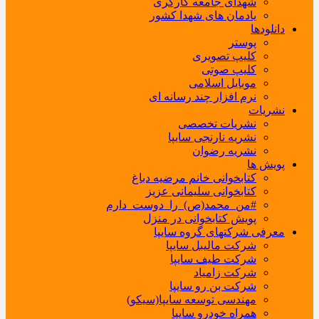
شهدای جامعه کارگری
یادمان های شهدا کشور
دانلودها
پوستر
کلیپ تصویری
کلیپ صوتی
موبایل اسلامی
نرم افزار چند رسانه ای
نشریات
نشریات تخصصی
نشریه نارنجی سایپا
نشریه رضوان
پویش ها
کتابخوانی خانم مرضیه دباغ
کتابخوانی سلیمانی عزیز
#من_محمد(ص)_را_دوست_دارم
پویش کتابخوانی در منزل
معرفی شرکتهای گروه سایپا
شرکت مالیبل سایپا
شرکت طیف سایپا
شرکت زامیاد
شرکت بن رو سایپا
مهندسی توسعه سایپا(سیکو)
همراه خودرو سایپا