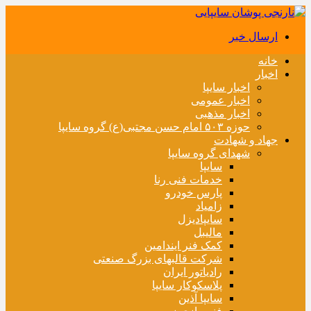
ارسال خبر
خانه
اخبار
اخبار سایپا
اخبار عمومی
اخبار مذهبی
حوزه ۵۰۳ امام حسن مجتبی(ع) گروه سایپا
جهاد و شهادت
شهدای گروه سایپا
سایپا
خدمات فنی رنا
پارس خودرو
زامیاد
سایپادیزل
مالیبل
کمک فنر ایندامین
شرکت قالبهای بزرگ صنعتی
رادیاتور ایران
پلاسکوکار سایپا
سایپا آذین