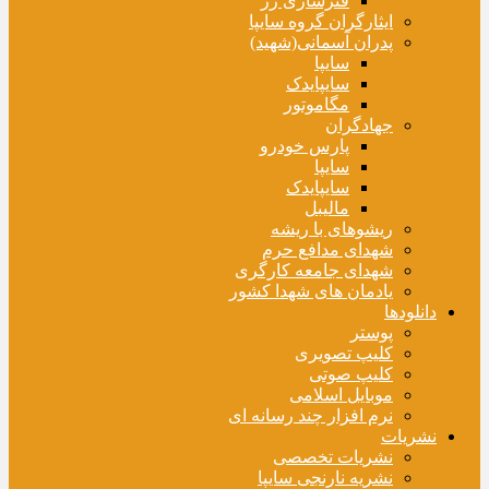
فنرسازی زر
ایثارگران گروه سایپا
پدران آسمانی(شهید)
سایپا
سایپایدک
مگاموتور
جهادگران
پارس خودرو
سایپا
سایپایدک
مالیبل
ریشوهای با ریشه
شهدای مدافع حرم
شهدای جامعه کارگری
یادمان های شهدا کشور
دانلودها
پوستر
کلیپ تصویری
کلیپ صوتی
موبایل اسلامی
نرم افزار چند رسانه ای
نشریات
نشریات تخصصی
نشریه نارنجی سایپا