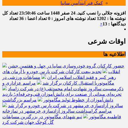
کمک فنر ایندامین سایپا
افزونه جلالی را نصب کنید.
24 صفر 1448
ساعت
23:50:46
تعداد کل
نوشته ها : 1202
تعداد نوشته های امروز : 0
تعداد اعضا : 36
تعداد
دیدگاهها : 13
×
اوقات شرعی
اطلاعیه ها
حضور کارکنان گروه خودروسازی سایپا در چهل و هفتمین جشن
انقلاب
تجدید بیعت کارکنان شرکت پارس خودرو با آرمان های
رهبر کبیر و فقید انقلاب اسلامی ایران
مسابقات ورزشی در
مگاموتوربا استقبال کارکنان برگزار شد
مراسم عزاداری و
ذکرمصیبت سالروز شهادت امام محمدتقی(ع) در شرکت زامیاد
تجربه‌ای میدانی از صنعت برای دانش‌آموزان فنی‌وحرفه‌ای؛ بازدید
دانش‌آموزان از خطوط تولید مگاموتور
مراسم بزرگداشت
سالروز آزادسازی خرمشهر در شرکت پارس خودرو برگزار شد
مراسم گرامیداشت سالروز آزادسازی خرمشهر در نمازخانه
فاطمیه مگاموتور
تیم شهدای مگاموتور در بزرگترین مسابقات
گل کوچک جهان شرکت کرد