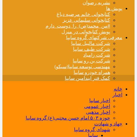
نشریه رضوان
پویش ها
کتابخوانی خانم مرضیه دباغ
کتابخوانی سلیمانی عزیز
#من_محمد(ص)_را_دوست_دارم
پویش کتابخوانی در منزل
معرفی شرکتهای گروه سایپا
شرکت مالیبل سایپا
شرکت طیف سایپا
شرکت زامیاد
شرکت بن رو سایپا
مهندسی توسعه سایپا(سیکو)
همراه خودرو سایپا
کمک فنر ایندامین سایپا
خانه
اخبار
اخبار سایپا
اخبار عمومی
اخبار مذهبی
حوزه ۵۰۳ امام حسن مجتبی(ع) گروه سایپا
جهاد و شهادت
شهدای گروه سایپا
سایپا